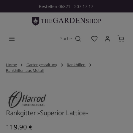
Bestellen 06821 - 207 17 17
Zum Hauptinhalt springen
Du hast 0 Produkt
Home
Gartengestaltung
Rankhilfen
Rankhilfen aus Metall
Bildergalerie überspringen
Rankgitter »Superior Lattice«
Regulärer Preis:
119,90 €