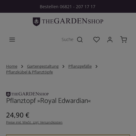
Bestellen 06821 - 207 17 17
Zum Hauptinhalt springen
Du hast 0 Produkt
Home
Gartengestaltung
Pflanzgefäße
Pflanzkübel & Pflanztöpfe
Bildergalerie überspringen
Pflanztopf »Royal Edwardian«
Regulärer Preis:
24,90 €
Preise inkl. MwSt. zzgl. Versandkosten