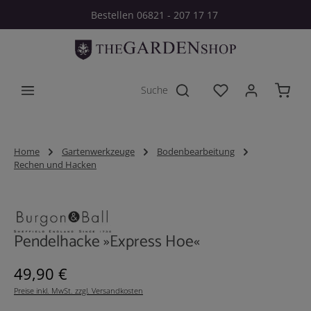
Bestellen 06821 - 207 17 17
Zum Hauptinhalt springen
Du hast 0 Produkt
Home
Gartenwerkzeuge
Bodenbearbeitung
Rechen und Hacken
Bildergalerie überspringen
Pendelhacke »Express Hoe«
Regulärer Preis:
49,90 €
Preise inkl. MwSt. zzgl. Versandkosten