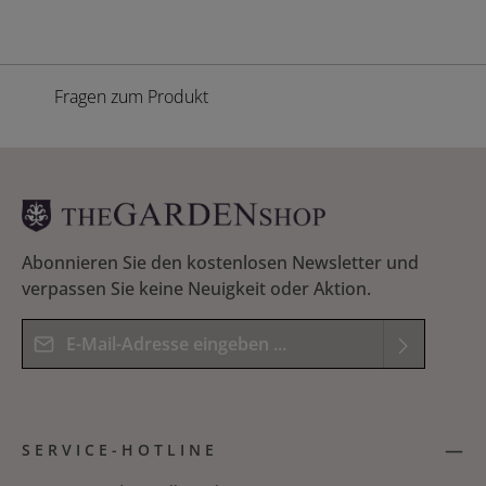
Fragen zum Produkt
Abonnieren Sie den kostenlosen Newsletter und
verpassen Sie keine Neuigkeit oder Aktion.
E-Mail-Adresse*
Datenschutz
Die mit einem Stern (*) markierten Felder sind
Ich habe die
Datenschutzbestimmungen
zur
Pflichtfelder.
SERVICE-HOTLINE
Kenntnis genommen und die
AGB
gelesen und
Bitte geben Sie das Ergebnis der Gleichung in das
bin mit ihnen einverstanden.
*
nachfolgende Textfeld ein. *