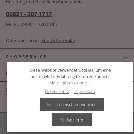
Beratung und Bestellannahme unter:
06821 - 207 1717
Mo-Fr, 09:00 - 16:00 Uhr
Oder über unser
Kontaktformular
.
SHOPSERVICE
Diese Website verwendet Cookies, um eine
INFORMATIONEN
bestmögliche Erfahrung bieten zu können.
Mehr Informationen ...
ZAHLUNGSARTEN
Datenschutz
|
Impressum
Nur technisch notwendige
Konfigurieren
Alle Preise inkl. gesetzl. Mehrwertsteuer zzgl.
Versandkosten
.
© 2026 The Garden Shop