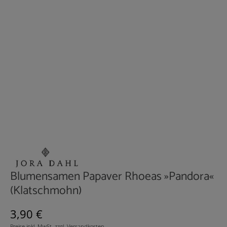
Blumensamen Papaver Rhoeas »Pandora«
(Klatschmohn)
Regulärer Preis:
3,90 €
Preise inkl. MwSt. zzgl. Versandkosten