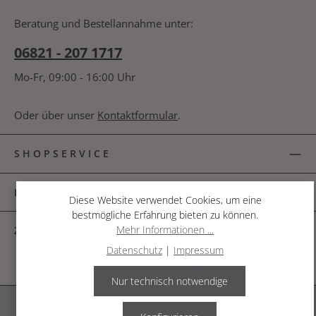
bin mit ihnen einverstanden.
*
nachfolgende Textfeld ein. *
Beratung und Bestellannahme unter:
06821 - 207 1717
Mo-Fr, 09:00 - 16:00 Uhr
Oder über unser
Kontaktformular
.
SHOPSERVICE
INFORMATIONEN
Diese Website verwendet Cookies, um eine
bestmögliche Erfahrung bieten zu können.
Mehr Informationen ...
ZAHLUNGSARTEN
Datenschutz
|
Impressum
Nur technisch notwendige
Alle Preise inkl. gesetzl. Mehrwertsteuer zzgl.
Versandkosten
.