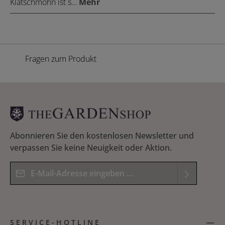
Klatschmohn ist s…
Mehr
Fragen zum Produkt
Abonnieren Sie den kostenlosen Newsletter und
verpassen Sie keine Neuigkeit oder Aktion.
E-Mail-Adresse*
Datenschutz
Die mit einem Stern (*) markierten Felder sind
Ich habe die
Datenschutzbestimmungen
zur
Pflichtfelder.
SERVICE-HOTLINE
Kenntnis genommen und die
AGB
gelesen und
Bitte geben Sie das Ergebnis der Gleichung in das