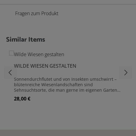
Fragen zum Produkt
Similar Items
Produktgalerie überspringen
WILDE WIESEN GESTALTEN
Sonnendurchflutet und von Insekten umschwirrt –
blütenreiche Wiesenlandschaften sind
Sehnsuchtsorte, die man gerne im eigenen Garten
hätte. Aber kann man die „ungezähmte Wildheit“
28,00 €
Regulärer Preis:
einer Wiese in den Garten übertragen?
Staudenwiesen sind keine streng geordneten Beete,
sondern von der Natur inspirierte, im Garten
gepflanzte Stauden, die ganzjährig attraktive
Flächen bilden. Ihr besonderer Reiz ist das
Zusammenspiel aus langlebigen, an den Standort
angepassten Stauden und stimmigen