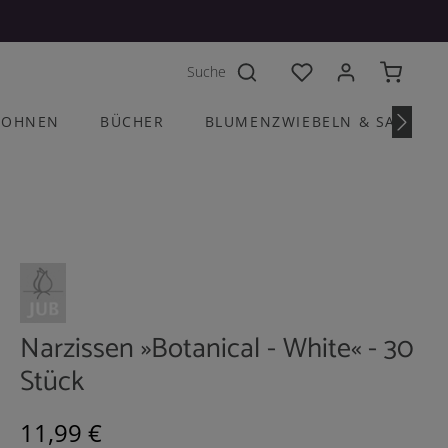
Du hast 0 Produkte a
OHNEN
BÜCHER
BLUMENZWIEBELN & SAATGU
Narzissen »Botanical - White« - 30
Stück
Regulärer Preis:
11,99 €