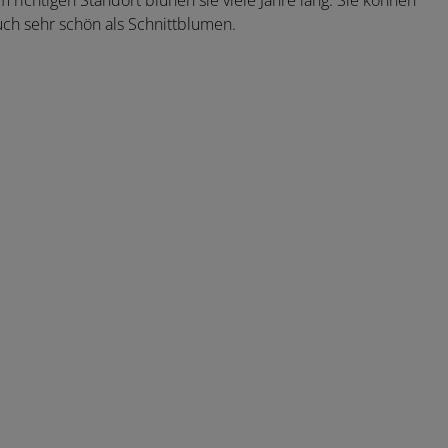
m richtigen Standort blühen sie viele Jahre lang. Sie können
ch sehr schön als Schnittblumen.