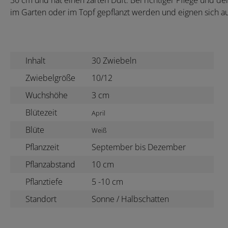
30 cm und hat einen zarten Duft. Bei richtiger Pflege und de
im Garten oder im Topf gepflanzt werden und eignen sich au
Inhalt
30 Zwiebeln
Zwiebelgröße
10/12
Wuchshöhe
3 cm
Blütezeit
April
Blüte
Weiß
Pflanzzeit
September bis Dezember
Pflanzabstand
10 cm
Pflanztiefe
5 -10 cm
Standort
Sonne / Halbschatten