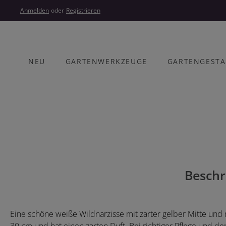
um Hauptinhalt springen
Zur Hauptnavigation springen
Anmelden
oder
Registrieren
NEU
GARTENWERKZEUGE
GARTENGEST
Bildergalerie überspringen
Beschr
Eine schöne weiße Wildnarzisse mit zarter gelber Mitte und 