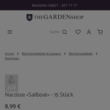
Bestellen 06821 - 207 17 17
Zum Hauptinhalt springen
Du hast 0 Produkt
Home
Blumenzwiebeln & Saatgut
Blumenzwiebeln
Narzissen
Bildergalerie überspringen
Narzisse »Sailboat« - 15 Stück
Regulärer Preis:
8,99 €