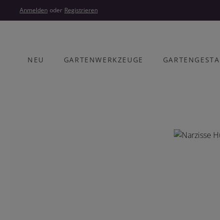
um Hauptinhalt springen
Zur Hauptnavigation springen
Anmelden
oder
Registrieren
NEU
GARTENWERKZEUGE
GARTENGEST
Bildergalerie überspringen