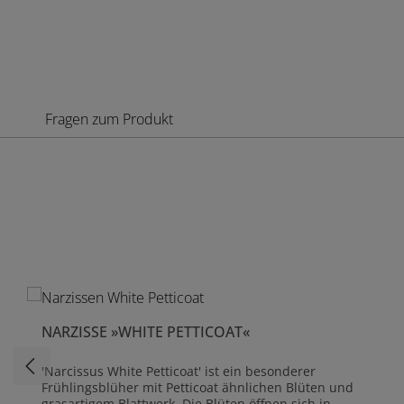
Fragen zum Produkt
Produktgalerie überspringen
NARZISSE »WHITE PETTICOAT«
'Narcissus White Petticoat' ist ein besonderer
Frühlingsblüher mit Petticoat ähnlichen Blüten und
grasartigem Blattwerk. Die Blüten öffnen sich in