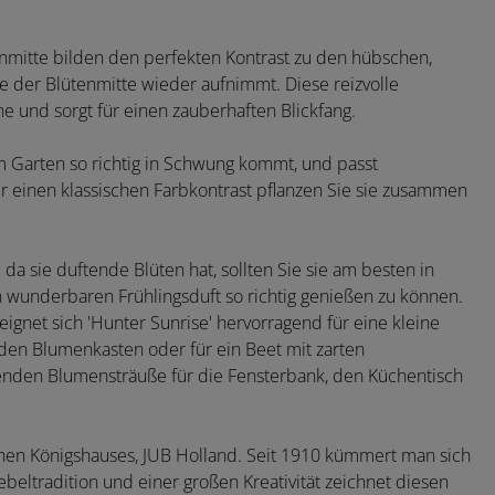
nmitte bilden den perfekten Kontrast zu den hübschen,
 der Blütenmitte wieder aufnimmt. Diese reizvolle
 und sorgt für einen zauberhaften Blickfang.
im Garten so richtig in Schwung kommt, und passt
r einen klassischen Farbkontrast pflanzen Sie sie zusammen
da sie duftende Blüten hat, sollten Sie sie am besten in
wunderbaren Frühlingsduft so richtig genießen zu können.
ignet sich 'Hunter Sunrise' hervorragend für eine kleine
 den Blumenkasten oder für ein Beet mit zarten
enden Blumensträuße für die Fensterbank, den Küchentisch
hen Königshauses, JUB Holland. Seit 1910 kümmert man sich
beltradition und einer großen Kreativität zeichnet diesen