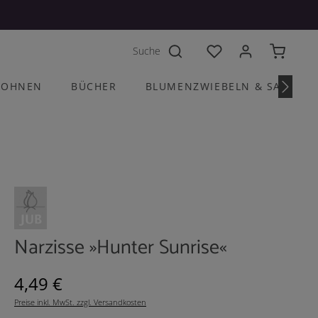
Du hast 0 Produkte a
OHNEN
BÜCHER
BLUMENZWIEBELN & SAATGU
Narzisse »Hunter Sunrise«
Regulärer Preis:
4,49 €
Preise inkl. MwSt. zzgl. Versandkosten