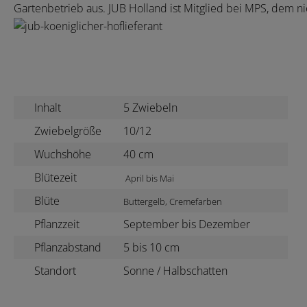
Gartenbetrieb aus. JUB Holland ist Mitglied bei MPS, dem 
Inhalt
5 Zwiebeln
Zwiebelgröße
10/12
Wuchshöhe
40 cm
Blütezeit
April bis Mai
Blüte
Buttergelb, Cremefarben
Pflanzzeit
September bis Dezember
Pflanzabstand
5 bis 10 cm
Standort
Sonne / Halbschatten