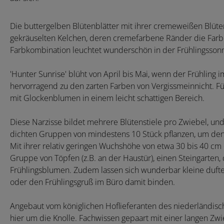
Die buttergelben Blütenblätter mit ihrer cremeweißen Blüte
gekräuselten Kelchen, deren cremefarbene Ränder die Farbe
Farbkombination leuchtet wunderschön in der Frühlingssonne
'Hunter Sunrise' blüht von April bis Mai, wenn der Frühling 
hervorragend zu den zarten Farben von Vergissmeinnicht. Fü
mit Glockenblumen in einem leicht schattigen Bereich.
Diese Narzisse bildet mehrere Blütenstiele pro Zwiebel, und 
dichten Gruppen von mindestens 10 Stück pflanzen, um den 
Mit ihrer relativ geringen Wuchshöhe von etwa 30 bis 40 cm e
Gruppe von Töpfen (z.B. an der Haustür), einen Steingarten,
Frühlingsblumen. Zudem lassen sich wunderbar kleine duft
oder den Frühlingsgruß im Büro damit binden.
Angebaut vom königlichen Hoflieferanten des niederländisc
hier um die Knolle. Fachwissen gepaart mit einer langen Zwie