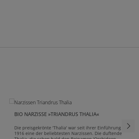
BIO NARZISSE »TRIANDRUS THALIA«
Die preisgekrönte 'Thalia' war seit ihrer Einführung
1916 eine der beliebtesten Narzissen. Die duftende
Thalia, die schon bald den Beinamen 'Orchideen-