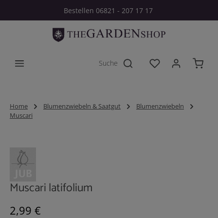
Bestellen 06821 - 207 17 17
Zum Hauptinhalt springen
Du hast 0 Produkt
Home
Blumenzwiebeln & Saatgut
Blumenzwiebeln
Muscari
Bildergalerie überspringen
Muscari latifolium
Regulärer Preis:
2,99 €