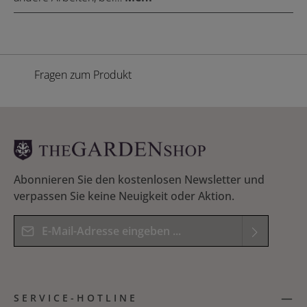
Fragen zum Produkt
Abonnieren Sie den kostenlosen Newsletter und
verpassen Sie keine Neuigkeit oder Aktion.
E-Mail-Adresse*
Datenschutz
Die mit einem Stern (*) markierten Felder sind
Ich habe die
Datenschutzbestimmungen
zur
Pflichtfelder.
SERVICE-HOTLINE
Kenntnis genommen und die
AGB
gelesen und
Bitte geben Sie das Ergebnis der Gleichung in das