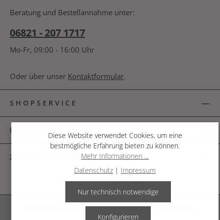
bin mit ihnen einverstanden.
*
nachfolgende Textfeld ein. *
Beratung und Bestellannahme unter:
06821 - 207 1717
Mo-Fr, 09:00 - 16:00 Uhr
Oder über unser
Kontaktformular
.
SHOPSERVICE
INFORMATIONEN
Diese Website verwendet Cookies, um eine
bestmögliche Erfahrung bieten zu können.
Mehr Informationen ...
ZAHLUNGSARTEN
Datenschutz
|
Impressum
Nur technisch notwendige
Alle Preise inkl. gesetzl. Mehrwertsteuer zzgl.
Versandkosten
.
Konfigurieren