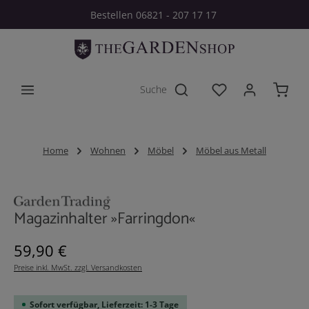
Bestellen 06821 - 207 17 17
Zum Hauptinhalt springen
Du hast 0 Produkt
Home
Wohnen
Möbel
Möbel aus Metall
Bildergalerie überspringen
Magazinhalter »Farringdon«
Regulärer Preis:
59,90 €
Preise inkl. MwSt. zzgl. Versandkosten
Sofort verfügbar, Lieferzeit: 1-3 Tage