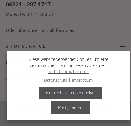
06821 - 207 1717
Mo-Fr, 09:00 - 16:00 Uhr
Oder über unser
Kontaktformular
.
SHOPSERVICE
Diese Website verwendet Cookies, um eine
INFORMATIONEN
bestmögliche Erfahrung bieten zu können.
Mehr Informationen ...
ZAHLUNGSARTEN
Datenschutz
|
Impressum
Nur technisch notwendige
Konfigurieren
Alle Preise inkl. gesetzl. Mehrwertsteuer zzgl.
Versandkosten
.
© 2026 The Garden Shop