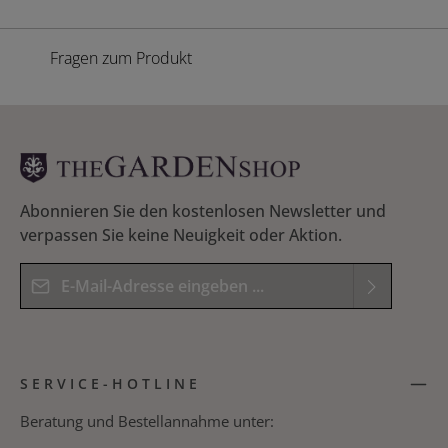
Fragen zum Produkt
Abonnieren Sie den kostenlosen Newsletter und
verpassen Sie keine Neuigkeit oder Aktion.
E-Mail-Adresse*
Datenschutz
Die mit einem Stern (*) markierten Felder sind
Ich habe die
Datenschutzbestimmungen
zur
Pflichtfelder.
SERVICE-HOTLINE
Kenntnis genommen und die
AGB
gelesen und
Bitte geben Sie das Ergebnis der Gleichung in das
bin mit ihnen einverstanden.
*
nachfolgende Textfeld ein. *
Beratung und Bestellannahme unter: