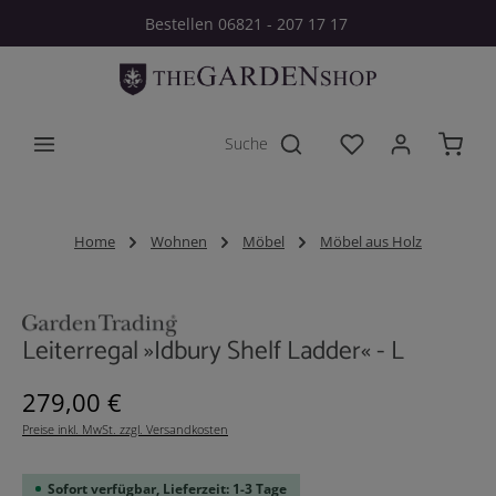
Bestellen 06821 - 207 17 17
Zum Hauptinhalt springen
Du hast 0 Produkt
Home
Wohnen
Möbel
Möbel aus Holz
Bildergalerie überspringen
Leiterregal »Idbury Shelf Ladder« - L
Regulärer Preis:
279,00 €
Preise inkl. MwSt. zzgl. Versandkosten
Sofort verfügbar, Lieferzeit: 1-3 Tage