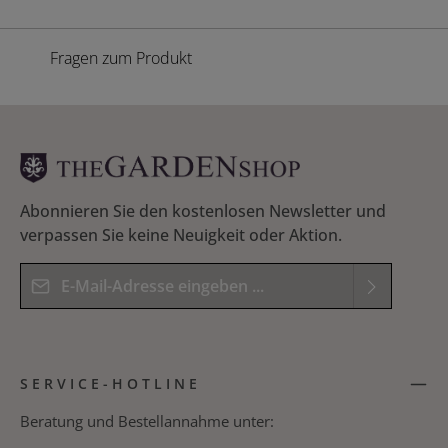
Fragen zum Produkt
Abonnieren Sie den kostenlosen Newsletter und
verpassen Sie keine Neuigkeit oder Aktion.
E-Mail-Adresse*
Datenschutz
Die mit einem Stern (*) markierten Felder sind
Ich habe die
Datenschutzbestimmungen
zur
Pflichtfelder.
SERVICE-HOTLINE
Kenntnis genommen und die
AGB
gelesen und
Bitte geben Sie das Ergebnis der Gleichung in das
bin mit ihnen einverstanden.
*
nachfolgende Textfeld ein. *
Beratung und Bestellannahme unter: