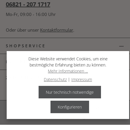
06821 - 207 1717
Mo-Fr, 09:00 - 16:00 Uhr
Oder über unser
Kontaktformular
.
SHOPSERVICE
Diese Website verwendet Cookies, um eine
INFORMATIONEN
bestmögliche Erfahrung bieten zu können.
Mehr Informationen ...
ZAHLUNGSARTEN
Datenschutz
|
Impressum
Nur technisch notwendige
Konfigurieren
Alle Preise inkl. gesetzl. Mehrwertsteuer zzgl.
Versandkosten
.
© 2026 The Garden Shop