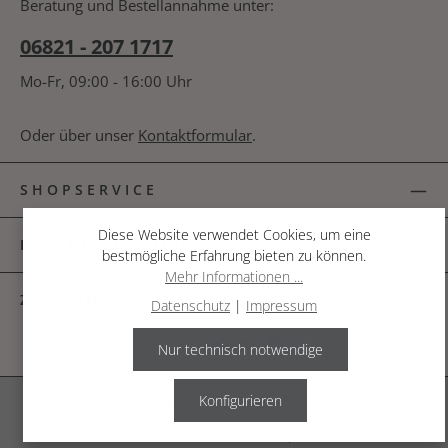
Beratung und Bestellannahme unter:
06821 - 207 1717
Mo-Fr, 09:00 - 16:00 Uhr
Oder über unser
Kontaktformular
.
SHOPSERVICE
Diese Website verwendet Cookies, um eine
INFORMATIONEN
bestmögliche Erfahrung bieten zu können.
Mehr Informationen ...
ZAHLUNGSARTEN
Datenschutz
|
Impressum
Nur technisch notwendige
Konfigurieren
Alle Preise inkl. gesetzl. Mehrwertsteuer zzgl.
Versandkosten
.
© 2026 The Garden Shop