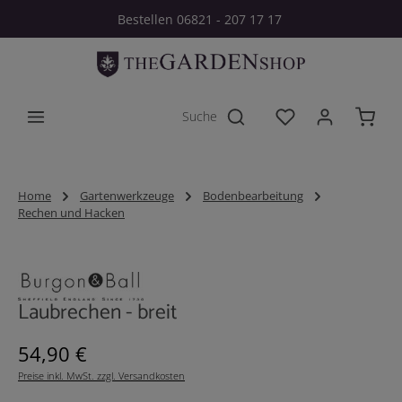
Bestellen 06821 - 207 17 17
Zum Hauptinhalt springen
Du hast 0 Produkt
Home
Gartenwerkzeuge
Bodenbearbeitung
Rechen und Hacken
Bildergalerie überspringen
Laubrechen - breit
Regulärer Preis:
54,90 €
Preise inkl. MwSt. zzgl. Versandkosten