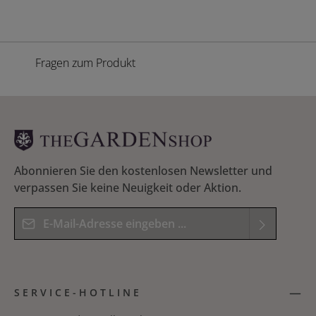
Fragen zum Produkt
Abonnieren Sie den kostenlosen Newsletter und
verpassen Sie keine Neuigkeit oder Aktion.
E-Mail-Adresse*
Datenschutz
Die mit einem Stern (*) markierten Felder sind
Ich habe die
Datenschutzbestimmungen
zur
Pflichtfelder.
SERVICE-HOTLINE
Kenntnis genommen und die
AGB
gelesen und
Bitte geben Sie das Ergebnis der Gleichung in das
bin mit ihnen einverstanden.
*
nachfolgende Textfeld ein. *