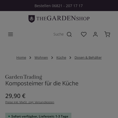
Bestellen 06821 - 207 17 17
Zum Hauptinhalt springen
Du hast 0 Produkt
Home
Wohnen
Küche
Dosen & Behälter
Bildergalerie überspringen
Komposteimer für die Küche
Regulärer Preis:
29,90 €
Preise inkl. MwSt. zzgl. Versandkosten
Sofort verfügbar, Lieferzeit: 1-3 Tage