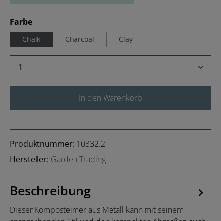
auswählen
Farbe
Chalk
Charcoal
Clay
Produkt Anzahl: Gib den gewünschten Wert 
In den Warenkorb
Produktnummer:
10332.2
Hersteller:
Garden Trading
Beschreibung
Dieser Komposteimer aus Metall kann mit seinem