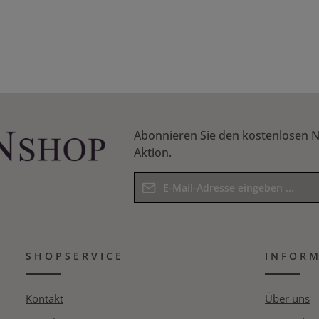
Abonnieren Sie den kostenlosen N
Aktion.
E-Mail-Adresse*
Datenschutz
Die mit einem Stern (*) markierten F
Ich habe die
Datenschutzbestim
Pflichtfelder.
SHOPSERVICE
Kenntnis genommen und die
INFOR
AG
Bitte geben Sie das Ergebnis der Gle
bin mit ihnen einverstanden.
*
Kontakt
Über uns