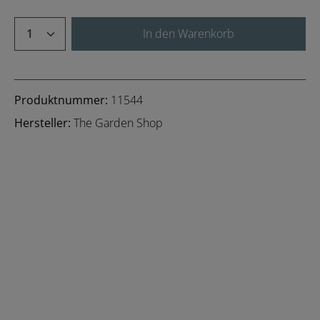
Produkt Anzahl: Gib den gewünschten We
In den Warenkorb
Produktnummer:
11544
Hersteller:
The Garden Shop