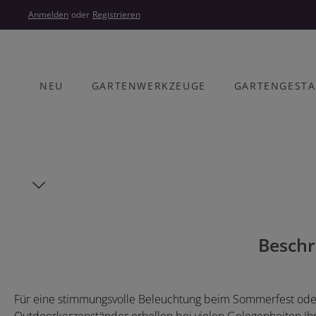
um Hauptinhalt springen
Zur Hauptnavigation springen
Anmelden
oder
Registrieren
NEU
GARTENWERKZEUGE
GARTENGEST
Bildergalerie überspringen
Beschr
Für eine stimmungsvolle Beleuchtung beim Sommerfest oder