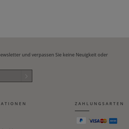
ewsletter und verpassen Sie keine Neuigkeit oder
elder sind
mungen
zur
MATIONEN
B
gelesen und
ZAHLUNGSARTEN
ichung in das nachfolgende Textfeld ein. *