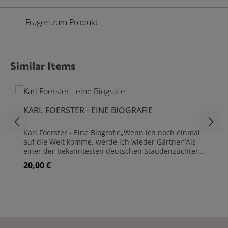
Fragen zum Produkt
Similar Items
Produktgalerie überspringen
KARL FOERSTER - EINE BIOGRAFIE
Karl Foerster - Eine Biografie„Wenn ich noch einmal
auf die Welt komme, werde ich wieder Gärtner“Als
einer der bekanntesten deutschen Staudenzüchter
hat Karl Foerster die Gartenwelt revolutioniert. Mit
20,00 €
Regulärer Preis:
großem Enthusiasmus gab er sein umfassendes
Wissen an Generationen von Gärtnern und
Gartenfreunden weiter. Die vorliegende Biografie
beleuchtet Karl Foerster in seiner ganzen
Vielschichtigkeit als Pflanzenzüchter,
Staudenverwender, Schriftsteller, Fotograf und
Mensch. Detaillierte Einblicke in sein Leben, seine