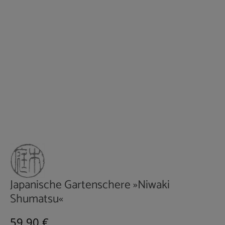
Japanische Gartenschere »Niwaki
Shumatsu«
Regulärer Preis:
59,90 €