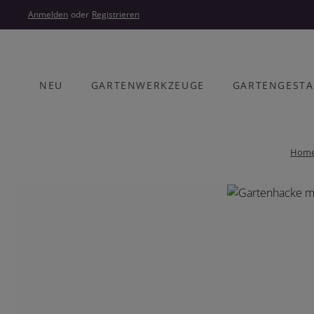
um Hauptinhalt springen
Zur Hauptnavigation springen
Anmelden
oder
Registrieren
NEU
GARTENWERKZEUGE
GARTENGEST
Hom
Bildergalerie überspringen