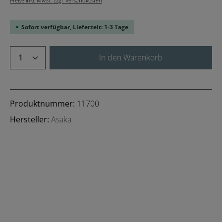
Preise inkl. MwSt. zzgl. Versandkosten
Sofort verfügbar, Lieferzeit: 1-3 Tage
Produkt Anzahl: Gib den gewünschten We
In den Warenkorb
Produktnummer:
11700
Hersteller:
Asaka