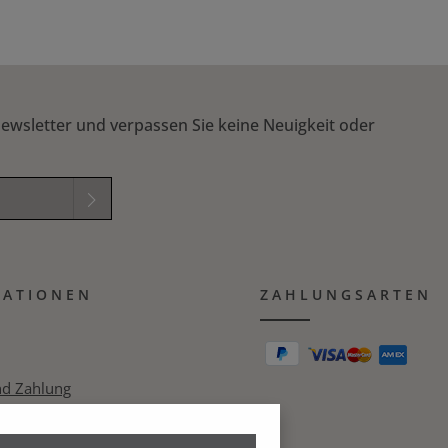
ewsletter und verpassen Sie keine Neuigkeit oder
elder sind
mungen
zur
MATIONEN
B
gelesen und
ZAHLUNGSARTEN
ichung in das nachfolgende Textfeld ein. *
nd Zahlung
zerklärung