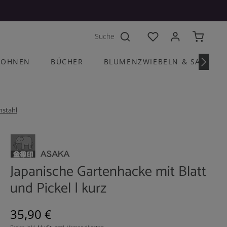
Du hast 0 Produkte a
OHNEN
BÜCHER
BLUMENZWIEBELN & SAATGU
nstahl
Japanische Gartenhacke mit Blatt
und Pickel | kurz
Regulärer Preis:
35,90 €