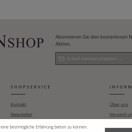
Abonnieren Sie den kostenlosen N
Aktion.
E-Mail-Adresse*
Datenschutz
Die mit einem Stern (*) markierten F
Ich habe die
Datenschutzbestim
Pflichtfelder.
SHOPSERVICE
Kenntnis genommen und die
INFOR
AG
Bitte geben Sie das Ergebnis der Gle
bin mit ihnen einverstanden.
*
Kontakt
Über uns
Newsletter
Versand u
Pressespiegel
Datenschut
eine bestmögliche Erfahrung bieten zu können.