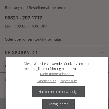
bin mit ihnen einverstanden.
*
nachfolgende Textfeld ein. *
Beratung und Bestellannahme unter:
06821 - 207 1717
Mo-Fr, 09:00 - 16:00 Uhr
Oder über unser
Kontaktformular
.
SHOPSERVICE
Diese Website verwendet Cookies, um eine
INFORMATIONEN
bestmögliche Erfahrung bieten zu können.
Mehr Informationen ...
ZAHLUNGSARTEN
Datenschutz
|
Impressum
Nur technisch notwendige
Konfigurieren
Alle Preise inkl. gesetzl. Mehrwertsteuer zzgl.
Versandkosten
.