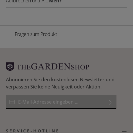
Aufbrechen und A…
Mehr
Fragen zum Produkt
Abonnieren Sie den kostenlosen Newsletter und
verpassen Sie keine Neuigkeit oder Aktion.
E-Mail-Adresse*
Datenschutz
Die mit einem Stern (*) markierten Felder sind
Ich habe die
Datenschutzbestimmungen
zur
Pflichtfelder.
SERVICE-HOTLINE
Kenntnis genommen und die
AGB
gelesen und
Bitte geben Sie das Ergebnis der Gleichung in das