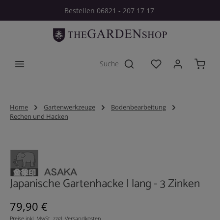
Bestellen 06821 - 207 17 17
Zum Hauptinhalt springen
Du hast 0 Produkt
Home
Gartenwerkzeuge
Bodenbearbeitung
Rechen und Hacken
Bildergalerie überspringen
Japanische Gartenhacke | lang - 3 Zinken
Regulärer Preis:
79,90 €
Preise inkl. MwSt. zzgl. Versandkosten