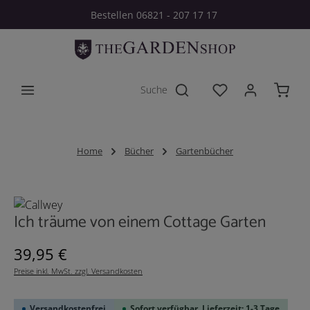
Bestellen 06821 - 207 17 17
Zum Hauptinhalt springen
Du hast 0 Produkt
Home
Bücher
Gartenbücher
Bildergalerie überspringen
Ich träume von einem Cottage Garten
Regulärer Preis:
39,95 €
Preise inkl. MwSt. zzgl. Versandkosten
Versandkostenfrei
Sofort verfügbar, Lieferzeit: 1-3 Tage