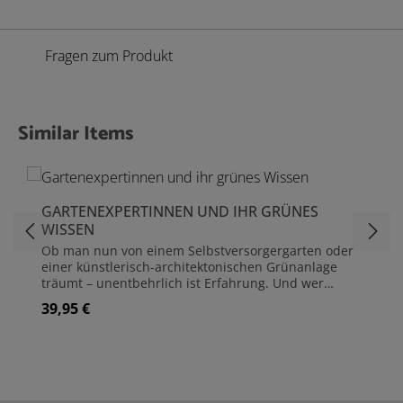
Fragen zum Produkt
Similar Items
Produktgalerie überspringen
GARTENEXPERTINNEN UND IHR GRÜNES
WISSEN
Ob man nun von einem Selbstversorgergarten oder
einer künstlerisch-architektonischen Grünanlage
träumt – unentbehrlich ist Erfahrung. Und wer
könnte sie kompetenter mit uns teilen als jene
39,95 €
Regulärer Preis:
Expertinnen, deren beruflicher Mittelpunkt der
Garten ist. In Kristin Lammertings Callwey Buch
„Gartenexpertinnen und ihr grünes Wissen“ geben
sie nun Gartengeheimnisse preis, die für Gärten in
allen Größenordnung taugen: Wie hilft man
Wildbienen? Welche Pflanzen begünstigen die