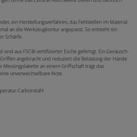
 langen Griffe das Extra an Reichweite bieten und dennoch
et, ein Herstellungsverfahren, das Fehlstellen im Material
mal an die Werkzeugkontur angepasst. So entsteht ein
r Schärfe.
sind aus FSC®-zertifizierter Esche gefertigt. Ein Geräusch-
riffen angebracht und reduziert die Belastung der Hände
Messingplakette an einem Griffschaft trägt das
r eine unverwechselbare Note.
mperatur-Carbonstahl