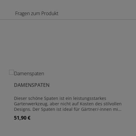
Fragen zum Produkt
Produktgalerie überspringen
DAMENSPATEN
Dieser schöne Spaten ist ein leistungsstarkes
Gartenwerkzeug, aber nicht auf Kosten des stilvollen
Designs. Der Spaten ist ideal für Gärtner/-innen mit
kleinerer Statur, da er etwas kürzer und leichter ist
51,90 €
Regulärer Preis:
als die Standardspaten. Der T-förmige Griff
ermöglicht einen Zweihandgriff für zusätzliche Kraft
beim Graben.Kopf und Schaft sind aus