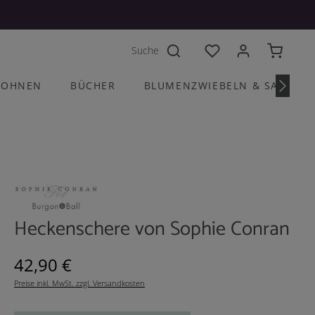
Du hast 0 Produkte a
OHNEN
BÜCHER
BLUMENZWIEBELN & SAATGU
Heckenschere von Sophie Conran
Regulärer Preis:
42,90 €
Preise inkl. MwSt. zzgl. Versandkosten