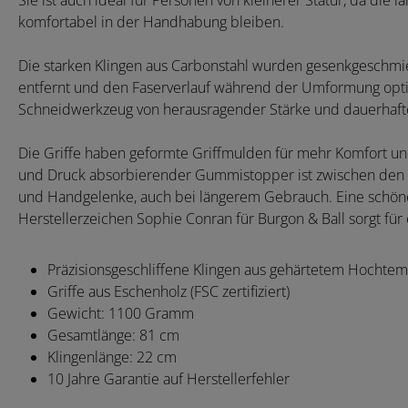
Sie ist auch ideal für Personen von kleinerer Statur, da die
komfortabel in der Handhabung bleiben.
Die starken Klingen aus Carbonstahl wurden gesenkgeschmied
entfernt und den Faserverlauf während der Umformung opti
Schneidwerkzeug von herausragender Stärke und dauerhafte
Die Griffe haben geformte Griffmulden für mehr Komfort und 
und Druck absorbierender Gummistopper ist zwischen den G
und Handgelenke, auch bei längerem Gebrauch. Eine schöne 
Herstellerzeichen Sophie Conran für Burgon & Ball sorgt fü
Präzisionsgeschliffene Klingen aus gehärtetem Hochte
Griffe aus Eschenholz (FSC zertifiziert)
Gewicht: 1100 Gramm
Gesamtlänge: 81 cm
Klingenlänge: 22 cm
10 Jahre Garantie auf Herstellerfehler