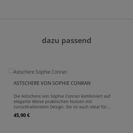
dazu passend
ASTSCHERE VON SOPHIE CONRAN
Die Astschere von Sophie Conran kombiniert auf
elegante Weise praktischen Nutzen mit
zurückhaltendem Design. Sie ist auch ideal für
Personen von kleinerer Statur, da die langen Griffe
45,90 €
Regulärer Preis:
das Extra an Reichweite bieten und dennoch
komfortabel in der Handhabung bleiben.Die starken
Klingen aus Carbonstahl wurden