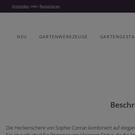
um Hauptinhalt springen
Zur Hauptnavigation springen
Anmelden
oder
Registrieren
NEU
GARTENWERKZEUGE
GARTENGEST
Bildergalerie überspringen
Beschr
Die Heckenschere von Sophie Conran kombiniert auf elegan