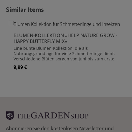
Similar Items
Produktgalerie überspringen
BLUMEN-KOLLEKTION »HELP NATURE GROW -
HAPPY BUTTERFLY MIX«
Eine bunte Blumen-Kollektion, die als
Nahrungsgrundlage für viele Schmetterlinge dient.
Verschiedene Blüten sorgen von Juni bis zum ersten
Frost abwechselnd für ein großes Angebot an
9,99 €
Regulärer Preis:
Nektar. Dies bildet unter anderem auch die Basis für
die nächste Schmetterlings-Generation. Und die
unterschiedliche Pink- und Violett-Töne,
unterbrochen durch die weißen Blüten der
Schafgarbe, sorgen auch beim Gärtner für gute
Laune. 14 Sommerblüher in einer Mischung aus 5
Sorten, die sich auch sehr schön mit anderen
Stauden, Sträuchern oder einjährigen Pflanzen
kombinieren lassen. Zusammengestellt vom
königlichen Hoflieferanten des niederländischen
Königshauses, JUB Holland. Seit 1910 kümmert man
sich hier um die Knolle. Fachwissen gepaart mit
Abonnieren Sie den kostenlosen Newsletter und