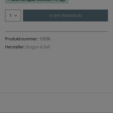
Produkt Anzahl: Gib den gewünschten We
In den Warenkorb
Produktnummer:
10596
Hersteller:
Burgon & Ball