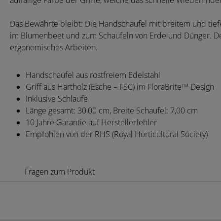
auffällige Farbe der Griffe, welche das schnelle Wiederfinden
Das Bewährte bleibt: Die Handschaufel mit breitem und tiefem
im Blumenbeet und zum Schaufeln von Erde und Dünger. Der
ergonomisches Arbeiten.
Handschaufel aus rostfreiem Edelstahl
Griff aus Hartholz (Esche – FSC) im FloraBrite
Design
TM
Inklusive Schlaufe
Länge gesamt: 30,00 cm, Breite Schaufel: 7,00 cm
10 Jahre Garantie auf Herstellerfehler
Empfohlen von der RHS (Royal Horticultural Society)
Fragen zum Produkt