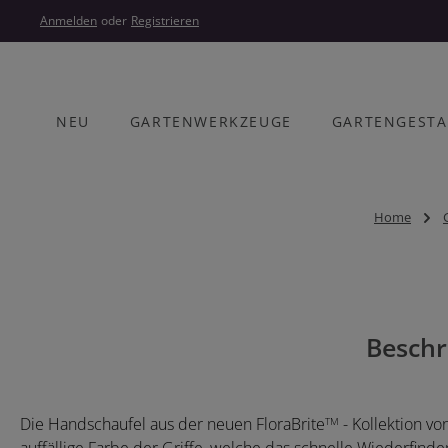
um Hauptinhalt springen
Zur Hauptnavigation springen
Anmelden
oder
Registrieren
NEU
GARTENWERKZEUGE
GARTENGEST
Home
Bildergalerie überspringen
Beschr
Die Handschaufel aus der neuen FloraBrite
- Kollektion vo
TM