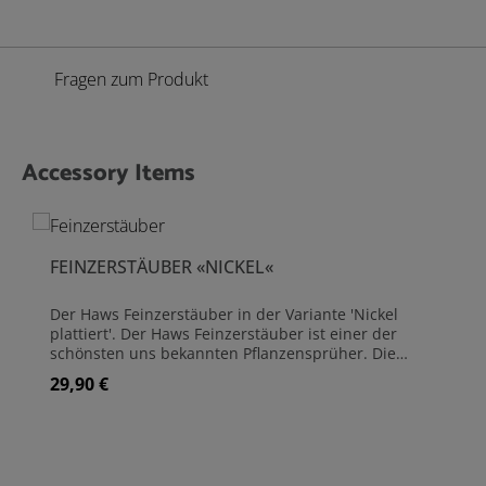
Fragen zum Produkt
Accessory Items
Produktgalerie überspringen
FEINZERSTÄUBER «NICKEL«
Der Haws Feinzerstäuber in der Variante 'Nickel
plattiert'. Der Haws Feinzerstäuber ist einer der
schönsten uns bekannten Pflanzensprüher. Die
Traditions-Manufaktur Haws aus Smethwick fertigt
29,90 €
Regulärer Preis:
den Sprüher in drei eleganten Varianten aus Metall.
Der Feinzerstäuber hat ein Fassungsvermögen von
300 ml und ist ideal für das Besprühen von
Zimmerpflanzen und Orchideen. Der Drücker des
Zerstäubers ist leichtgängig und erzeugt einen