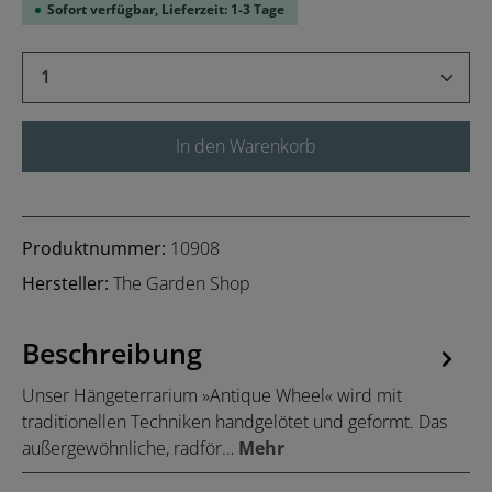
Sofort verfügbar, Lieferzeit: 1-3 Tage
Produkt Anzahl: Gib den gewünschten Wert 
In den Warenkorb
Produktnummer:
10908
Hersteller:
The Garden Shop
Beschreibung
Unser Hängeterrarium »Antique Wheel« wird mit
traditionellen Techniken handgelötet und geformt. Das
außergewöhnliche, radför…
Mehr