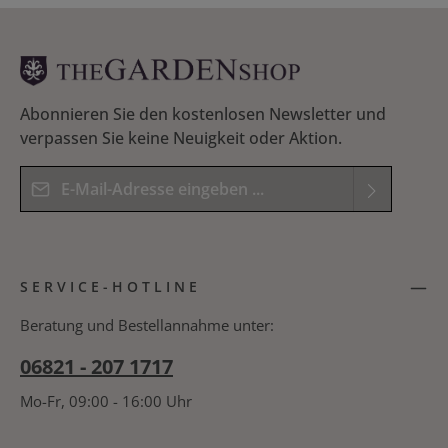
feinen Sprühnebel. Material Feinzerstäuber: Metall -
Nickel plattiert Fassungsvermögen Sprüher: 300 ml
Gewicht gefüllt: ca. 400 Gramm Höhe gesamt 15 cm,
Durchmesser 8,8 cm
Abonnieren Sie den kostenlosen Newsletter und
verpassen Sie keine Neuigkeit oder Aktion.
E-Mail-Adresse*
Datenschutz
Die mit einem Stern (*) markierten Felder sind
Ich habe die
Datenschutzbestimmungen
zur
Pflichtfelder.
SERVICE-HOTLINE
Kenntnis genommen und die
AGB
gelesen und
Bitte geben Sie das Ergebnis der Gleichung in das
bin mit ihnen einverstanden.
*
nachfolgende Textfeld ein. *
Beratung und Bestellannahme unter:
06821 - 207 1717
Mo-Fr, 09:00 - 16:00 Uhr