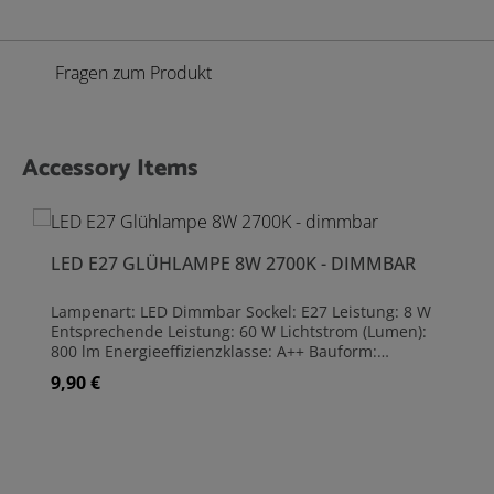
Fragen zum Produkt
Accessory Items
Produktgalerie überspringen
LED E27 GLÜHLAMPE 8W 2700K - DIMMBAR
Lampenart: LED Dimmbar Sockel: E27 Leistung: 8 W
Entsprechende Leistung: 60 W Lichtstrom (Lumen):
800 lm Energieeffizienzklasse: A++ Bauform:
Glühlampenform Ausführung: klar Leuchtfarbe:
9,90 €
Regulärer Preis:
Warmweiß Lichtfarben (max): 2700 K
Farbwiedergabeindex: 80 Ra Abstrahlwinkel: 300 °
Maße: (H)10,5 cm | Ø6 cm Lebensdauer ca. 15000 h