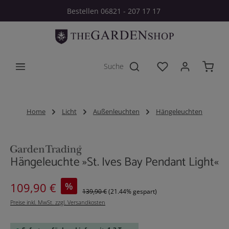
Bestellen 06821 - 207 17 17
Zum Hauptinhalt springen
Du hast 0 Produkt
Home
Licht
Außenleuchten
Hängeleuchten
Bildergalerie überspringen
Hängeleuchte »St. Ives Bay Pendant Light«
Verkaufspreis:
%
109,90 €
139,90 €
(21.44% gespart)
Preise inkl. MwSt. zzgl. Versandkosten