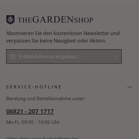
Abonnieren Sie den kostenlosen Newsletter und
verpassen Sie keine Neuigkeit oder Aktion.
E-Mail-Adresse*
Datenschutz
Die mit einem Stern (*) markierten Felder sind
Ich habe die
Datenschutzbestimmungen
zur
Pflichtfelder.
SERVICE-HOTLINE
Kenntnis genommen und die
AGB
gelesen und
Bitte geben Sie das Ergebnis der Gleichung in das
bin mit ihnen einverstanden.
*
nachfolgende Textfeld ein. *
Beratung und Bestellannahme unter:
06821 - 207 1717
Mo-Fr, 09:00 - 16:00 Uhr
Oder über unser
Kontaktformular
.