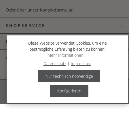
Oder über unser
Kontaktformular
.
SHOPSERVICE
INFORMATIONEN
Diese Website verwendet Cookies, um eine
bestmögliche Erfahrung bieten zu können.
Mehr Informationen ...
ZAHLUNGSARTEN
Datenschutz
|
Impressum
Nur technisch notwendige
Alle Preise inkl. gesetzl. Mehrwertsteuer zzgl.
Versandkosten
.
Konfigurieren
© 2026 The Garden Shop