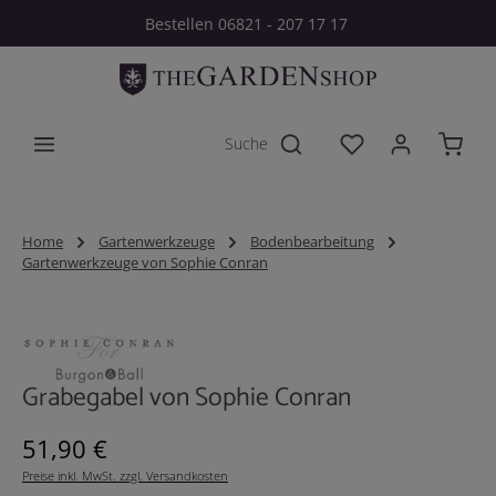
Bestellen 06821 - 207 17 17
Zum Hauptinhalt springen
Du hast 0 Produkt
Home
Gartenwerkzeuge
Bodenbearbeitung
Gartenwerkzeuge von Sophie Conran
Bildergalerie überspringen
Grabegabel von Sophie Conran
Regulärer Preis:
51,90 €
Preise inkl. MwSt. zzgl. Versandkosten