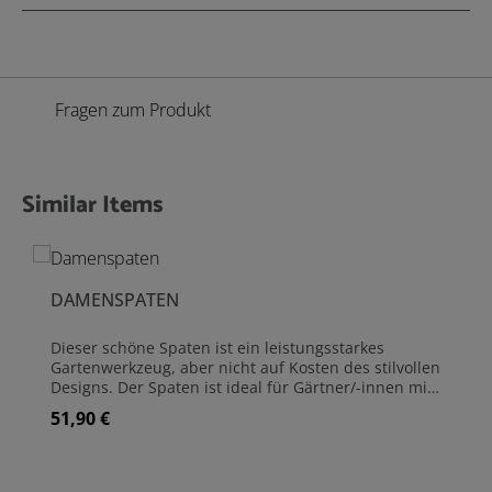
Fragen zum Produkt
Similar Items
Produktgalerie überspringen
DAMENSPATEN
Dieser schöne Spaten ist ein leistungsstarkes
Gartenwerkzeug, aber nicht auf Kosten des stilvollen
Designs. Der Spaten ist ideal für Gärtner/-innen mit
kleinerer Statur, da er etwas kürzer und leichter ist
51,90 €
Regulärer Preis:
als die Standardspaten. Der T-förmige Griff
ermöglicht einen Zweihandgriff für zusätzliche Kraft
beim Graben.Kopf und Schaft sind aus
hochglanzpoliertem Edelstahl gefertigt, was einen