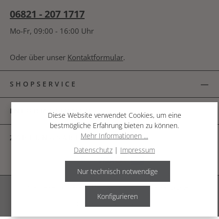
06821 - 207 1717
Mo-Fr, 09:00 - 16:00 Uhr
Oder über unser
Kontaktformular
.
SHOPSERVICE
INFORMATIONEN
Diese Website verwendet Cookies, um eine
bestmögliche Erfahrung bieten zu können.
Mehr Informationen ...
ZAHLUNGSARTEN
Datenschutz
|
Impressum
Nur technisch notwendige
Alle Preise inkl. gesetzl. Mehrwertsteuer zzgl.
Versandkosten
.
Konfigurieren
© 2026 The Garden Shop