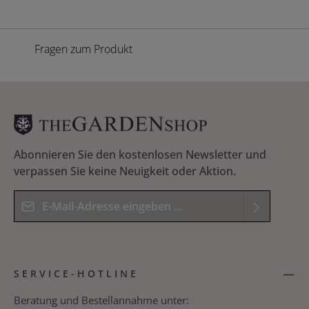
Fragen zum Produkt
Abonnieren Sie den kostenlosen Newsletter und
verpassen Sie keine Neuigkeit oder Aktion.
E-Mail-Adresse*
Datenschutz
Die mit einem Stern (*) markierten Felder sind
Ich habe die
Datenschutzbestimmungen
zur
Pflichtfelder.
SERVICE-HOTLINE
Kenntnis genommen und die
AGB
gelesen und
Bitte geben Sie das Ergebnis der Gleichung in das
bin mit ihnen einverstanden.
*
nachfolgende Textfeld ein. *
Beratung und Bestellannahme unter: