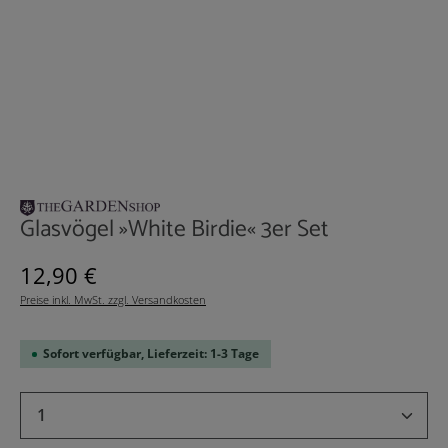
Glasvögel »White Birdie« 3er Set
Regulärer Preis:
12,90 €
Preise inkl. MwSt. zzgl. Versandkosten
Sofort verfügbar, Lieferzeit: 1-3 Tage
Produkt Anzahl: Gib den gewünschten Wert 