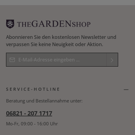
Abonnieren Sie den kostenlosen Newsletter und
verpassen Sie keine Neuigkeit oder Aktion.
E-Mail-Adresse*
Datenschutz
Die mit einem Stern (*) markierten Felder sind
Ich habe die
Datenschutzbestimmungen
zur
Pflichtfelder.
SERVICE-HOTLINE
Kenntnis genommen und die
AGB
gelesen und
Bitte geben Sie das Ergebnis der Gleichung in das
bin mit ihnen einverstanden.
*
nachfolgende Textfeld ein. *
Beratung und Bestellannahme unter:
06821 - 207 1717
Mo-Fr, 09:00 - 16:00 Uhr