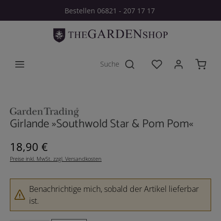
Bestellen 06821 - 207 17 17
Zum Hauptinhalt springen
Du hast 0 Produkt
Bildergalerie überspringen
Girlande »Southwold Star & Pom Pom«
Regulärer Preis:
18,90 €
Preise inkl. MwSt. zzgl. Versandkosten
Benachrichtige mich, sobald der Artikel lieferbar
ist.