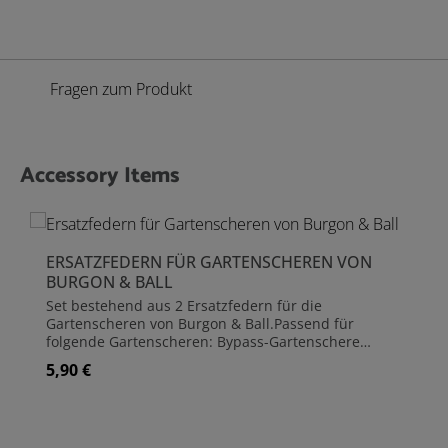
Fragen zum Produkt
Accessory Items
Produktgalerie überspringen
ERSATZFEDERN FÜR GARTENSCHEREN VON
BURGON & BALL
Set bestehend aus 2 Ersatzfedern für die
Gartenscheren von Burgon & Ball.Passend für
folgende Gartenscheren: Bypass-Gartenschere
Gartenschere »Pocket Pruner« Gartenschere »Micro«
5,90 €
Regulärer Preis:
Rosenschere Ambossschere Strauchschere
Gartenschere »Professionell« Gartenschere
»Professionell - kompakte Ausführung«
Gartenschere »Professionell mit Rollgriff« Alle