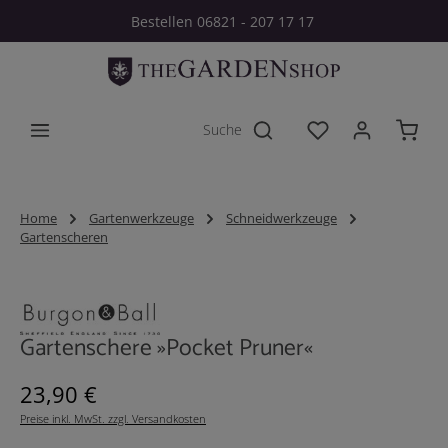
Bestellen 06821 - 207 17 17
Zum Hauptinhalt springen
Du hast 0 Produkt
Home
Gartenwerkzeuge
Schneidwerkzeuge
Gartenscheren
Bildergalerie überspringen
Gartenschere »Pocket Pruner«
Regulärer Preis:
23,90 €
Preise inkl. MwSt. zzgl. Versandkosten