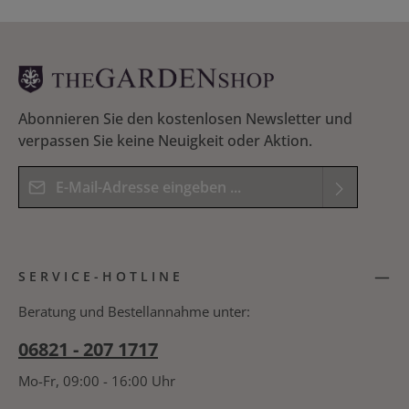
»FloraBrite« Scheren
Abonnieren Sie den kostenlosen Newsletter und
verpassen Sie keine Neuigkeit oder Aktion.
E-Mail-Adresse*
Datenschutz
Die mit einem Stern (*) markierten Felder sind
Ich habe die
Datenschutzbestimmungen
zur
Pflichtfelder.
SERVICE-HOTLINE
Kenntnis genommen und die
AGB
gelesen und
bin mit ihnen einverstanden.
*
Beratung und Bestellannahme unter:
06821 - 207 1717
Mo-Fr, 09:00 - 16:00 Uhr