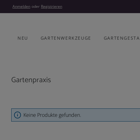
um Hauptinhalt springen
Zur Hauptnavigation springen
Anmelden
oder
Registrieren
NEU
GARTENWERKZEUGE
GARTENGEST
Gartenpraxis
Keine Produkte gefunden.