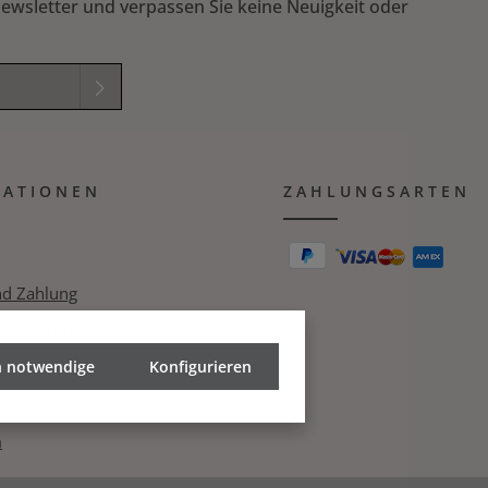
ewsletter und verpassen Sie keine Neuigkeit oder
elder sind
mmungen
zur
MATIONEN
B
gelesen und
ZAHLUNGSARTEN
ichung in das nachfolgende Textfeld ein. *
nd Zahlung
zerklärung
h notwendige
echt
Konfigurieren
m