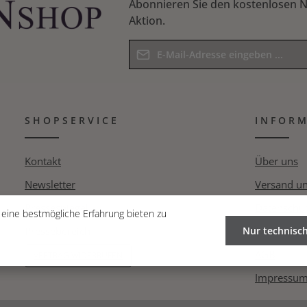
Abonnieren Sie den kostenlosen N
Aktion.
E-Mail-Adresse*
Datenschutz
Die mit einem Stern (*) markierten F
Ich habe die
Datenschutzbesti
Pflichtfelder.
SHOPSERVICE
Kenntnis genommen und die
INFOR
AG
Bitte geben Sie das Ergebnis der Gle
bin mit ihnen einverstanden.
*
Kontakt
Über uns
Newsletter
Versand u
Pressespiegel
Datenschut
eine bestmögliche Erfahrung bieten zu
Pressebereich
Nur technisc
Widerrufsr
AGB
VERTRAG WIDERRUFEN
Impressu