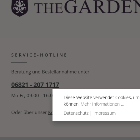
SERVICE-HOTLINE
Beratung und Bestellannahme unter:
06821 - 207 1717
Mo-Fr, 09:00 - 16:00 Uhr
Diese Website verwendet Cookies, um 
können.
Mehr Informationen ...
Oder über unser
Kontaktformular
.
Datenschutz
|
Impressum