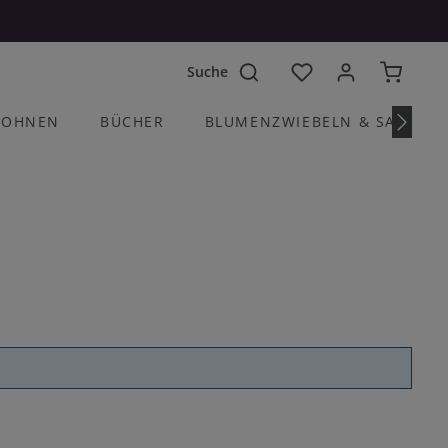
Du hast 0 Produkte a
OHNEN
BÜCHER
BLUMENZWIEBELN & SAATGU