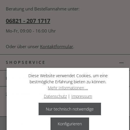
bin mit ihnen einverstanden.
*
nachfolgende Textfeld ein. *
Beratung und Bestellannahme unter:
06821 - 207 1717
Mo-Fr, 09:00 - 16:00 Uhr
Oder über unser
Kontaktformular
.
SHOPSERVICE
Diese Website verwendet Cookies, um eine
INFORMATIONEN
bestmögliche Erfahrung bieten zu können.
Mehr Informationen ...
ZAHLUNGSARTEN
Datenschutz
|
Impressum
Nur technisch notwendige
Konfigurieren
Alle Preise inkl. gesetzl. Mehrwertsteuer zzgl.
Versandkosten
.