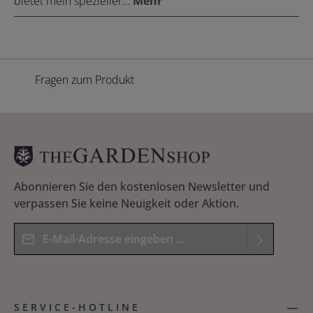
bietet mein spezieller…
Mehr
Fragen zum Produkt
Abonnieren Sie den kostenlosen Newsletter und
verpassen Sie keine Neuigkeit oder Aktion.
E-Mail-Adresse*
Datenschutz
Die mit einem Stern (*) markierten Felder sind
Ich habe die
Datenschutzbestimmungen
zur
Pflichtfelder.
SERVICE-HOTLINE
Kenntnis genommen und die
AGB
gelesen und
Bitte geben Sie das Ergebnis der Gleichung in das