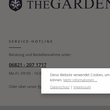
wir, sie im Winter und bei nassem Wetter drinnen
aufzubewahren. Die Kissen können mit lauwarmen
Wasser von Hand mit einem Handwaschmittel
gewaschen werden. Sie müssen vollständig
trocknen, was einige Zeit in Anspruch nehmen kann.
Maschinenwäsche wird laut Materialhersteller nicht
empfohlen.
SERVICE-HOTLINE
Beratung und Bestellannahme unter:
06821 - 207 1717
Mo-Fr, 09:00 - 16:00 Uhr
Diese Website verwendet Cookies, um 
können.
Mehr Informationen ...
Oder über unser
Kontaktformular
.
Datenschutz
|
Impressum