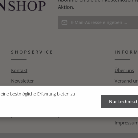
Aktion.
E-Mail-Adresse*
Datenschutz
Die mit einem Stern (*) markierten F
Ich habe die
Datenschutzbesti
Pflichtfelder.
SHOPSERVICE
Kenntnis genommen und die
INFOR
AG
Bitte geben Sie das Ergebnis der Gle
bin mit ihnen einverstanden.
*
Kontakt
Über uns
Newsletter
Versand u
Pressespiegel
Datenschut
eine bestmögliche Erfahrung bieten zu
Pressebereich
Nur technisc
Widerrufsr
AGB
VERTRAG WIDERRUFEN
Impressu