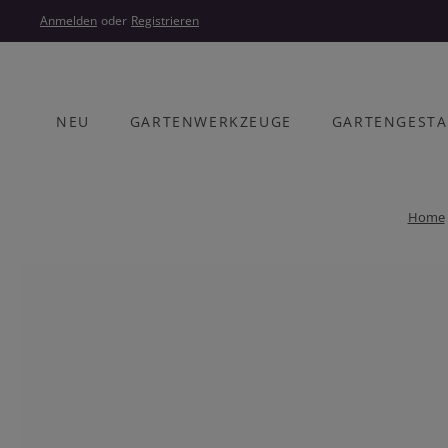
um Hauptinhalt springen
Zur Hauptnavigation springen
Anmelden
oder
Registrieren
NEU
GARTENWERKZEUGE
GARTENGEST
Home
Bildergalerie überspringen