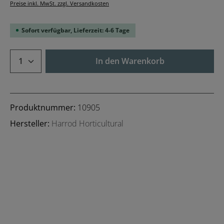
Preise inkl. MwSt. zzgl. Versandkosten
Sofort verfügbar, Lieferzeit: 4-6 Tage
Produkt Anzahl: Gib den gewünschten We
In den Warenkorb
Produktnummer:
10905
Hersteller:
Harrod Horticultural