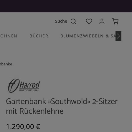
Du hast 0 Produkte a
OHNEN
BÜCHER
BLUMENZWIEBELN & SAATGU
nbänke
Gartenbank »Southwold« 2-Sitzer
mit Rückenlehne
Regulärer Preis:
1.290,00 €