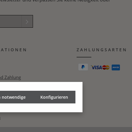
elder sind
mmungen
zur
MATIONEN
B
gelesen und
ZAHLUNGSARTEN
ichung in das nachfolgende Textfeld ein. *
nd Zahlung
zerklärung
h notwendige
echt
Konfigurieren
m