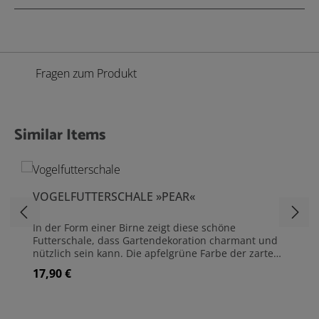
Fragen zum Produkt
Similar Items
Produktgalerie überspringen
VOGELFUTTERSCHALE »PEAR«
In der Form einer Birne zeigt diese schöne
Futterschale, dass Gartendekoration charmant und
nützlich sein kann. Die apfelgrüne Farbe der zarten
Craquelé-Glasur changiert zwischen hell und
17,90 €
Regulärer Preis:
dunkel. Die Öffnungen der Schale sind ideal für die
Fütterung kleinerer Gartenvögel. Sie sind im Inneren
vor Feinden und größeren Konkurrenten geschützt.
Staunässe wird durch die Drainagelöcher im Boden