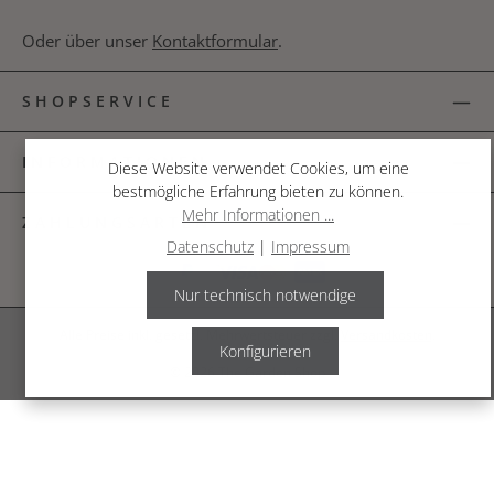
Oder über unser
Kontaktformular
.
SHOPSERVICE
INFORMATIONEN
Diese Website verwendet Cookies, um eine
bestmögliche Erfahrung bieten zu können.
Mehr Informationen ...
ZAHLUNGSARTEN
Datenschutz
|
Impressum
Nur technisch notwendige
Alle Preise inkl. gesetzl. Mehrwertsteuer zzgl.
Versandkosten
.
Konfigurieren
© 2026 The Garden Shop