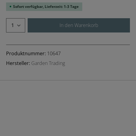
Sofort verfügbar, Lieferzeit: 1-3 Tage
Produkt Anzahl: Gib den gewünschten We
In den Warenkorb
Produktnummer:
10647
Hersteller:
Garden Trading