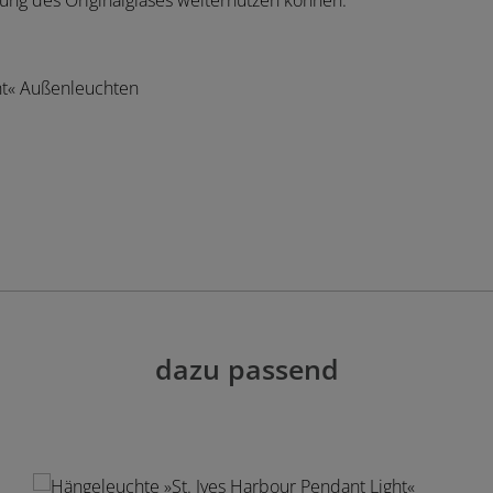
gung des Originalglases weiternutzen können.
ht« Außenleuchten
dazu passend