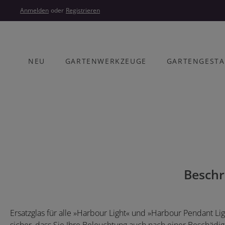
um Hauptinhalt springen
Zur Hauptnavigation springen
Anmelden
oder
Registrieren
NEU
GARTENWERKZEUGE
GARTENGEST
Bildergalerie überspringen
Beschr
Ersatzglas für alle »Harbour Light« und »Harbour Pendant Lig