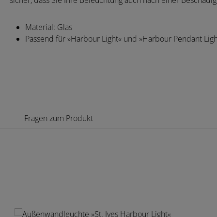
sicher, dass Sie Ihre Beleuchtung auch nach einer Beschädi
Material: Glas
Passend für »Harbour Light« und »Harbour Pendant Lig
Fragen zum Produkt
Produktgalerie überspringen