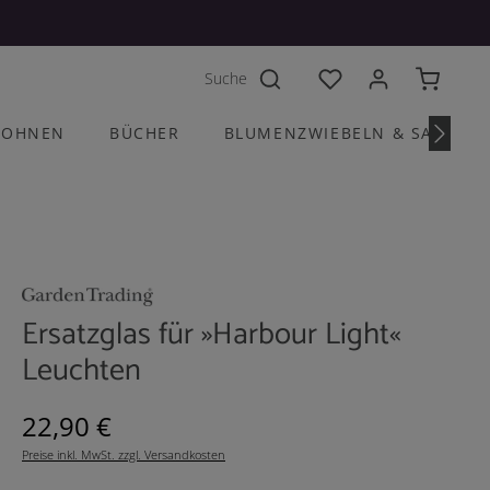
Du hast 0 Produkte a
OHNEN
BÜCHER
BLUMENZWIEBELN & SAATGU
Ersatzglas für »Harbour Light«
Leuchten
Regulärer Preis:
22,90 €
Preise inkl. MwSt. zzgl. Versandkosten