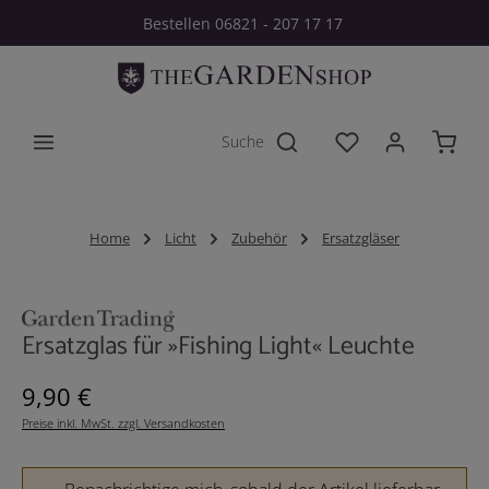
Bestellen 06821 - 207 17 17
Zum Hauptinhalt springen
Du hast 0 Produkt
Home
Licht
Zubehör
Ersatzgläser
Bildergalerie überspringen
Ersatzglas für »Fishing Light« Leuchte
Regulärer Preis:
9,90 €
Preise inkl. MwSt. zzgl. Versandkosten