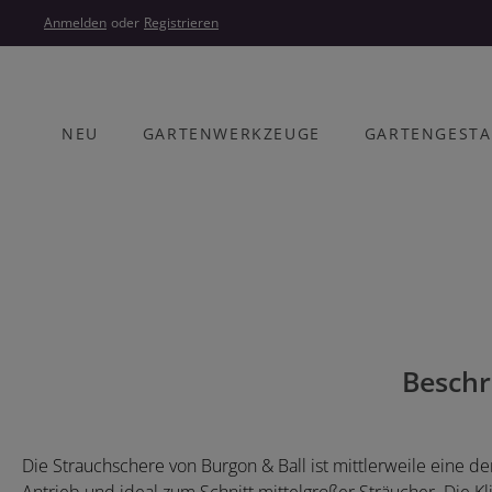
um Hauptinhalt springen
Zur Hauptnavigation springen
Anmelden
oder
Registrieren
NEU
GARTENWERKZEUGE
GARTENGEST
Bildergalerie überspringen
Beschr
Die Strauchschere von Burgon & Ball ist mittlerweile eine 