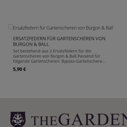
Produktgalerie überspringen
ERSATZFEDERN FÜR GARTENSCHEREN VON
BURGON & BALL
Set bestehend aus 2 Ersatzfedern für die
Gartenscheren von Burgon & Ball.Passend für
folgende Gartenscheren: Bypass-Gartenschere
Gartenschere »Pocket Pruner« Gartenschere »Micro«
5,90 €
Regulärer Preis:
Rosenschere Ambossschere Strauchschere
Gartenschere »Professionell« Gartenschere
»Professionell - kompakte Ausführung«
Gartenschere »Professionell mit Rollgriff« Alle
»FloraBrite« Scheren