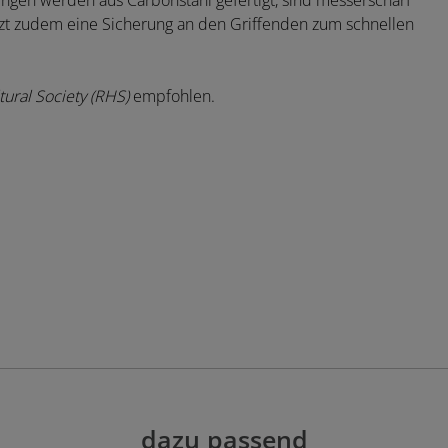
lingen werden aus Carbonstahl gefertigt, sind messerscharf
tzt zudem eine Sicherung an den Griffenden zum schnellen
tural Society (RHS)
empfohlen.
dazu passend