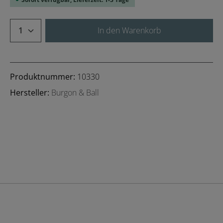
Produkt Anzahl: Gib den gewünschten We
In den Warenkorb
Produktnummer:
10330
Hersteller:
Burgon & Ball