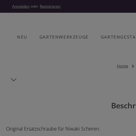
um Hauptinhalt springen
Zur Hauptnavigation springen
Anmelden
oder
Registrieren
NEU
GARTENWERKZEUGE
GARTENGEST
Home
Bildergalerie überspringen
Beschr
Original Ersatzschraube für Niwaki Scheren.