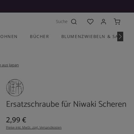
Du hast 0 Produkte a
OHNEN
BÜCHER
BLUMENZWIEBELN & SAATGU
 aus Japan
Ersatzschraube für Niwaki Scheren
Regulärer Preis:
2,99 €
Preise inkl. MwSt. zzgl. Versandkosten