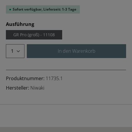
Sofort verfügbar, Lieferzeit: 1-3 Tage
auswählen
Ausführung
GR Pro (groß) - 11108
Produkt Anzahl: Gib den gewünschten We
In den Warenkorb
Produktnummer:
11735.1
Hersteller:
Niwaki