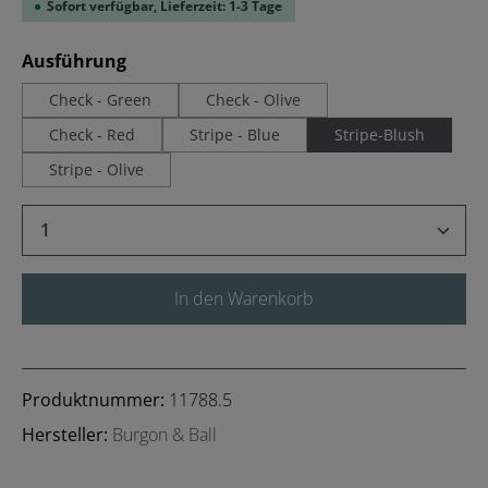
Sofort verfügbar, Lieferzeit: 1-3 Tage
auswählen
Ausführung
Check - Green
Check - Olive
Check - Red
Stripe - Blue
Stripe-Blush
Stripe - Olive
Produkt Anzahl: Gib den gewünschten Wert 
In den Warenkorb
Produktnummer:
11788.5
Hersteller:
Burgon & Ball