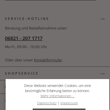
Datenschutz
Die mit einem Stern (*) markierten Felder sind
Ich habe die
Datenschutzbestimmungen
zur
Pflichtfelder.
SERVICE-HOTLINE
Kenntnis genommen und die
AGB
gelesen und
bin mit ihnen einverstanden.
*
Beratung und Bestellannahme unter:
06821 - 207 1717
Mo-Fr, 09:00 - 16:00 Uhr
Oder über unser
Kontaktformular
.
SHOPSERVICE
Diese Website verwendet Cookies, um eine
INFORMATIONEN
bestmögliche Erfahrung bieten zu können.
Mehr Informationen ...
ZAHLUNGSARTEN
Datenschutz
|
Impressum