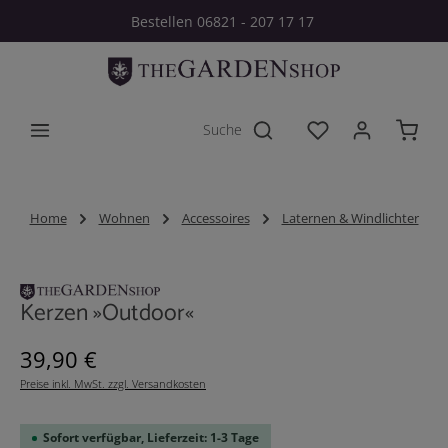
Bestellen 06821 - 207 17 17
Zum Hauptinhalt springen
Du hast 0 Produkt
Home
Wohnen
Accessoires
Laternen & Windlichter
Bildergalerie überspringen
Kerzen »Outdoor«
Regulärer Preis:
39,90 €
Preise inkl. MwSt. zzgl. Versandkosten
Sofort verfügbar, Lieferzeit: 1-3 Tage