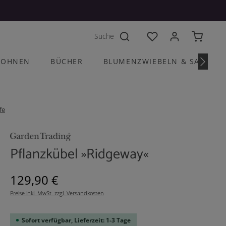
Du hast 0 Produkte a
OHNEN
BÜCHER
BLUMENZWIEBELN & SAATGU
fe
Pflanzkübel »Ridgeway«
Regulärer Preis:
129,90 €
Preise inkl. MwSt. zzgl. Versandkosten
Sofort verfügbar, Lieferzeit: 1-3 Tage