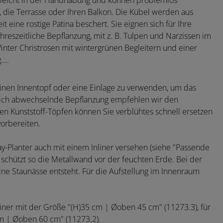
r leicht in der Handhabung und können problemlos
, die Terrasse oder Ihren Balkon. Die Kübel werden aus
t eine rostige Patina beschert. Sie eignen sich für Ihre
reszeitliche Bepflanzung, mit z. B. Tulpen und Narzissen im
nter Christrosen mit wintergrünen Begleitern und einer
....
einen Innentopf oder eine Einlage zu verwenden, um das
eitlich abwechselnde Bepflanzung empfehlen wir den
den Kunststoff-Töpfen können Sie verblühtes schnell ersetzen
orbereiten.
ay-Planter auch mit einem Inliner versehen (siehe "Passende
 schützt so die Metallwand vor der feuchten Erde. Bei der
eine Staunässe entsteht. Für die Aufstellung im Innenraum
liner mit der Größe "(H)35 cm | Øoben 45 cm" (11273.3), für
m | Øoben 60 cm" (11273.2).