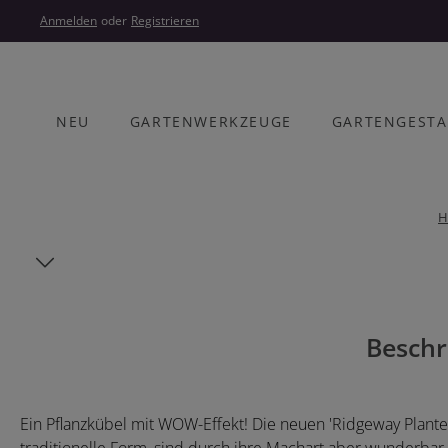
um Hauptinhalt springen
Zur Hauptnavigation springen
Anmelden
oder
Registrieren
NEU
GARTENWERKZEUGE
GARTENGEST
H
Bildergalerie überspringen
Beschr
Ein Pflanzkübel mit WOW-Effekt! Die neuen 'Ridgeway Plante