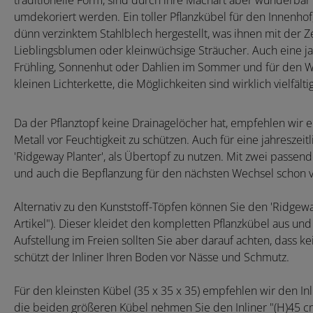
traditionelle Form, sind durch ihre Machart aber wunderba
umdekoriert werden. Ein toller Pflanzkübel für den Innenhof
dünn verzinktem Stahlblech hergestellt, was ihnen mit der Zei
Lieblingsblumen oder kleinwüchsige Sträucher. Auch eine jah
Frühling, Sonnenhut oder Dahlien im Sommer und für den Wi
kleinen Lichterkette, die Möglichkeiten sind wirklich vielfältig
Da der Pflanztopf keine Drainagelöcher hat, empfehlen wir 
Metall vor Feuchtigkeit zu schützen. Auch für eine jahresz
'Ridgeway Planter', als Übertopf zu nutzen. Mit zwei passen
und auch die Bepflanzung für den nächsten Wechsel schon v
Alternativ zu den Kunststoff-Töpfen können Sie den 'Ridgew
Artikel"). Dieser kleidet den kompletten Pflanzkübel aus und
Aufstellung im Freien sollten Sie aber darauf achten, dass k
schützt der Inliner Ihren Boden vor Nässe und Schmutz.
Für den kleinsten Kübel (35 x 35 x 35) empfehlen wir den In
die beiden größeren Kübel nehmen Sie den Inliner "(H)45 c