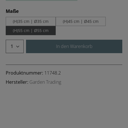
auswählen
Maße
(H)35 cm | Ø35 cm
(H)45 cm | Ø45 cm
(H)55 cm | Ø55 cm
Produkt Anzahl: Gib den gewünschten We
In den Warenkorb
Produktnummer:
11748.2
Hersteller:
Garden Trading