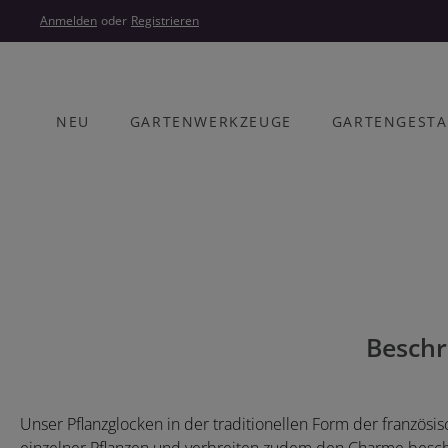
um Hauptinhalt springen
Zur Hauptnavigation springen
Anmelden
oder
Registrieren
NEU
GARTENWERKZEUGE
GARTENGEST
Bildergalerie überspringen
Beschr
Unser Pflanzglocken in der traditionellen Form der französis