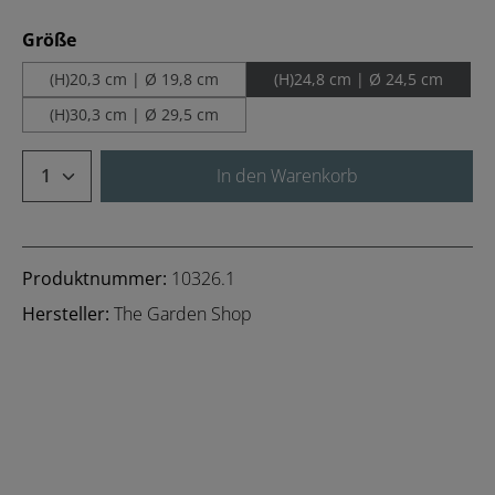
auswählen
Größe
(H)20,3 cm | Ø 19,8 cm
(H)24,8 cm | Ø 24,5 cm
(H)30,3 cm | Ø 29,5 cm
Produkt Anzahl: Gib den gewünschten We
In den Warenkorb
Produktnummer:
10326.1
Hersteller:
The Garden Shop