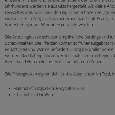
einzelner Pflanzen und verbreiten zudem den Charme bescha
Jahrhunderts werden sie aus Glas hergestellt. Als kleine An
recyceltes Glas, was ihnen den typischen schönen hellgrüne
wirken lässt. Im Vergleich zu modernen Kunststoff-Pflanzglo
Bodenheringen vor Windböen gesichert werden.
Die Anzuchtglocken schützen empfindliche Setzlinge und Ju
Schad-Insekten. Die Pflanzen können so früher ausgebrach
Feuchtigkeit und Wärme befördert. Einzig bei praller Sonn
werden. Bei Blütenpflanzen werden spätestens mit Beginn d
Bienen und Hummeln ihre Arbeit aufnehmen können.
Die Pflanzglocken eignen sich für das Auspflanzen im Topf, i
Material Pflanzglocken: Recyceltes Glas
Erhältlich in 3 Größen