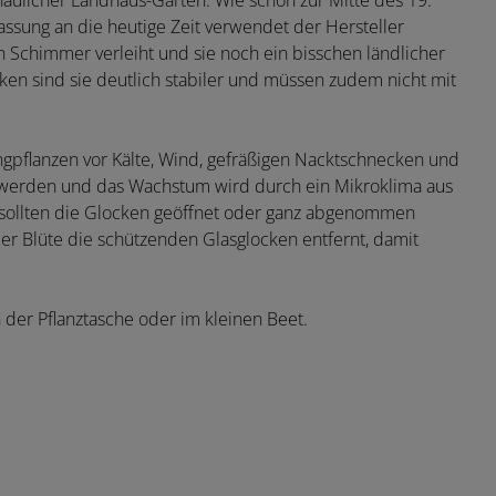
ulicher Landhaus-Gärten. Wie schon zur Mitte des 19.
passung an die heutige Zeit verwendet der Hersteller
n Schimmer verleiht und sie noch ein bisschen ländlicher
cken sind sie deutlich stabiler und müssen zudem nicht mit
ngpflanzen vor Kälte, Wind, gefräßigen Nacktschnecken und
t werden und das Wachstum wird durch ein Mikroklima aus
e sollten die Glocken geöffnet oder ganz abgenommen
er Blüte die schützenden Glasglocken entfernt, damit
n der Pflanztasche oder im kleinen Beet.