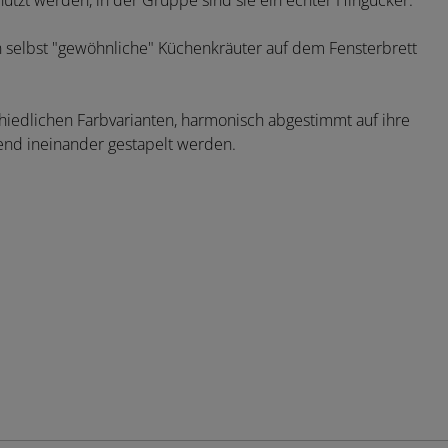
enutzt werden, in der Gruppe sind sie ein echter Hingucker.
 selbst "gewöhnliche" Küchenkräuter auf dem Fensterbrett
chiedlichen Farbvarianten, harmonisch abgestimmt auf ihre
end ineinander gestapelt werden.