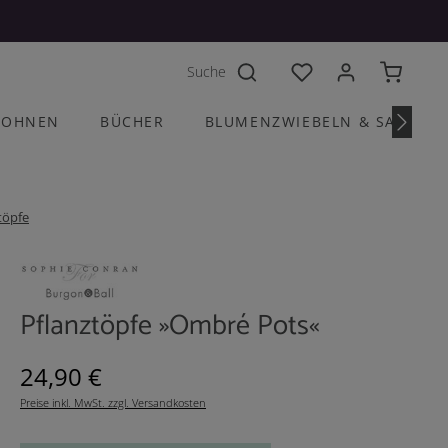
Du hast 0 Produkte a
OHNEN
BÜCHER
BLUMENZWIEBELN & SAATGU
töpfe
Pflanztöpfe »Ombré Pots«
Regulärer Preis:
24,90 €
Preise inkl. MwSt. zzgl. Versandkosten