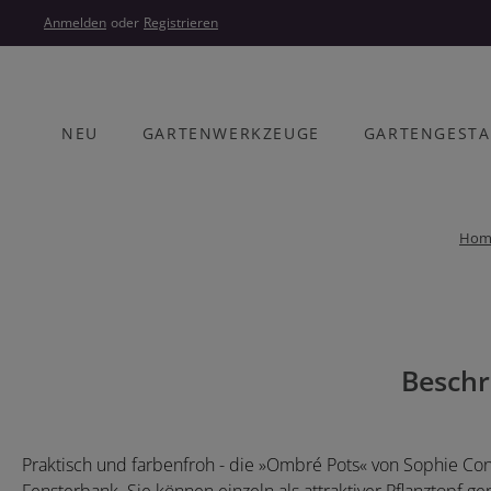
um Hauptinhalt springen
Zur Hauptnavigation springen
Anmelden
oder
Registrieren
NEU
GARTENWERKZEUGE
GARTENGEST
Hom
Bildergalerie überspringen
Beschr
Praktisch und farbenfroh - die »Ombré Pots« von Sophie Conr