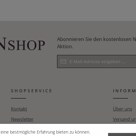
Abonnieren Sie den kostenlosen N
Aktion.
E-Mail-Adresse*
Datenschutz
Die mit einem Stern (*) markierten F
Ich habe die
Datenschutzbestim
Pflichtfelder.
SHOPSERVICE
Kenntnis genommen und die
INFOR
AG
Bitte geben Sie das Ergebnis der Gle
bin mit ihnen einverstanden.
*
Kontakt
Über uns
Newsletter
Versand u
Pressespiegel
Datenschut
eine bestmögliche Erfahrung bieten zu können.