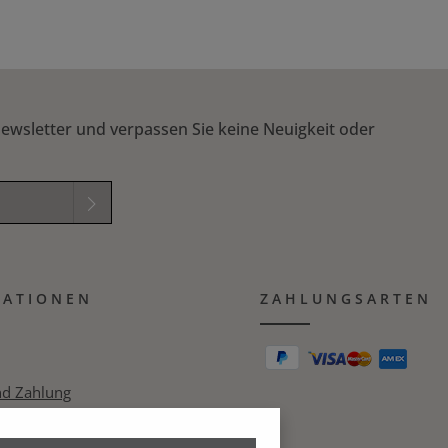
ewsletter und verpassen Sie keine Neuigkeit oder
elder sind
mungen
zur
MATIONEN
B
gelesen und
ZAHLUNGSARTEN
ichung in das nachfolgende Textfeld ein. *
nd Zahlung
zerklärung