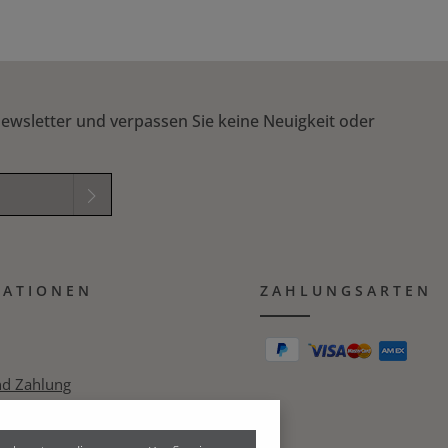
ewsletter und verpassen Sie keine Neuigkeit oder
elder sind
mungen
zur
MATIONEN
B
gelesen und
ZAHLUNGSARTEN
ichung in das nachfolgende Textfeld ein. *
nd Zahlung
zerklärung