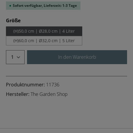
Sofort verfügbar, Lieferzeit: 1-3 Tage
auswählen
Größe
(H)50,0 cm | Ø28,0 cm | 4 Liter
(H)60,0 cm | Ø32,0 cm | 5 Liter
Produkt Anzahl: Gib den gewünschten We
In den Warenkorb
Produktnummer:
11736
Hersteller:
The Garden Shop