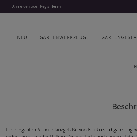
um Hauptinhalt springen
Zur Hauptnavigation springen
Anmelden
oder
Registrieren
NEU
GARTENWERKZEUGE
GARTENGEST
H
Bildergalerie überspringen
Beschr
Die eleganten Abari-Pflanzgefäße von Nkuku sind ganz ungew