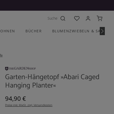
Du hast 0 Produkte a
OHNEN
BÜCHER
BLUMENZWIEBELN & SAATGU
fe
Garten-Hängetopf »Abari Caged
Hanging Planter«
Regulärer Preis:
94,90 €
Preise inkl. MwSt. zzgl. Versandkosten