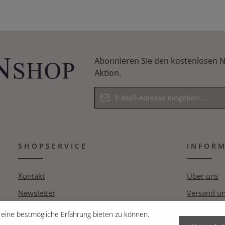
Abonnieren Sie den kostenlosen N
Aktion.
E-Mail-Adresse*
Datenschutz
Die mit einem Stern (*) markierten F
Ich habe die
Datenschutzbestim
Pflichtfelder.
SHOPSERVICE
Kenntnis genommen und die
INFOR
AG
Bitte geben Sie das Ergebnis der Gle
bin mit ihnen einverstanden.
*
Kontakt
Über uns
Newsletter
Versand u
Pressespiegel
Datenschut
eine bestmögliche Erfahrung bieten zu können.