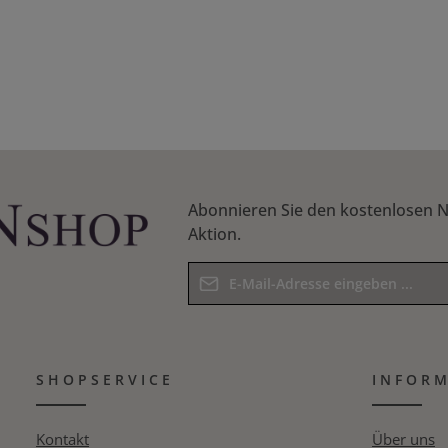
n Wert ein oder benutze die Schaltflächen
Abonnieren Sie den kostenlosen N
Aktion.
E-Mail-Adresse*
Datenschutz
Die mit einem Stern (*) markierten F
Ich habe die
Datenschutzbestim
Pflichtfelder.
SHOPSERVICE
Kenntnis genommen und die
INFOR
AG
Bitte geben Sie das Ergebnis der Gle
bin mit ihnen einverstanden.
*
Kontakt
Über uns