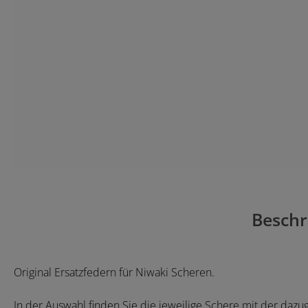
Beschr
Original Ersatzfedern für Niwaki Scheren.
In der Auswahl finden Sie die jeweilige Schere mit der daz