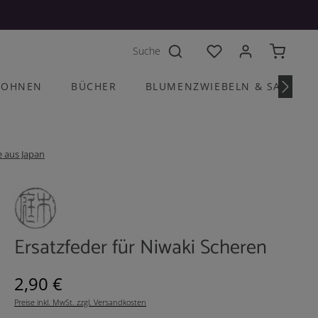
Du hast 0 Produkte a
OHNEN
BÜCHER
BLUMENZWIEBELN & SAATGU
 aus Japan
Ersatzfeder für Niwaki Scheren
Regulärer Preis:
2,90 €
Preise inkl. MwSt. zzgl. Versandkosten