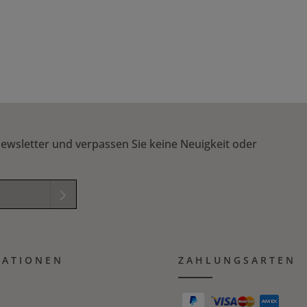
 um die Anzahl zu erhöhen oder zu reduzi
ewsletter und verpassen Sie keine Neuigkeit oder
elder sind
mungen
zur
MATIONEN
B
gelesen und
ZAHLUNGSARTEN
ichung in das nachfolgende Textfeld ein. *