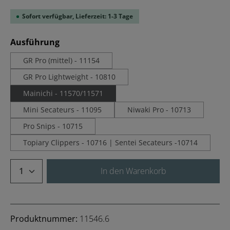
Sofort verfügbar, Lieferzeit: 1-3 Tage
auswählen
Ausführung
GR Pro (mittel) - 11154
GR Pro Lightweight - 10810
Mainichi - 11570/11571
Mini Secateurs - 11095
Niwaki Pro - 10713
Pro Snips - 10715
Topiary Clippers - 10716 | Sentei Secateurs -10714
Produkt Anzahl: Gib den gewünschten We
In den Warenkorb
Produktnummer:
11546.6