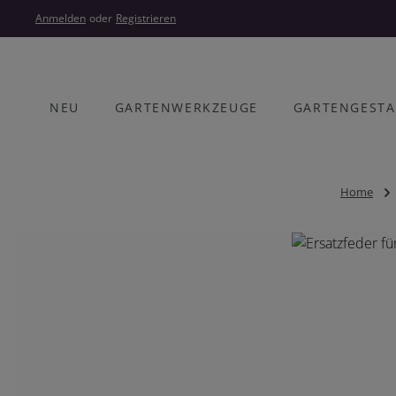
um Hauptinhalt springen
Zur Hauptnavigation springen
Anmelden
oder
Registrieren
NEU
GARTENWERKZEUGE
GARTENGEST
Home
Bildergalerie überspringen