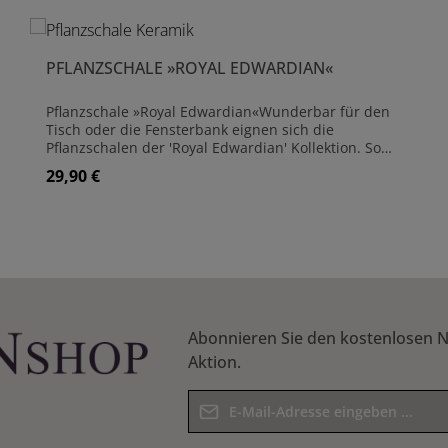
PFLANZSCHALE »ROYAL EDWARDIAN«
Pflanzschale »Royal Edwardian«Wunderbar für den
Tisch oder die Fensterbank eignen sich die
Pflanzschalen der 'Royal Edwardian' Kollektion. So
können Sie auch kleinere Bereiche gestalten, wobei
29,90 €
Regulärer Preis:
die große Schale mit einer Länge von 56 cm auch gut
auf eine Mauer oder einen großen Tisch passt. Alle
Schalen sind aus Keramik gefertigt und haben eine
dezent-cremefarbene Glasur, verziert mit dem 'Royal
Details
Garden' Emblem. Pflanzschale aus Keramik Glasiert
Frostsicher Mit Abflussloch
Abonnieren Sie den kostenlosen N
Aktion.
E-Mail-Adresse*