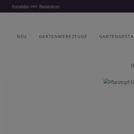
um Hauptinhalt springen
Zur Hauptnavigation springen
Anmelden
oder
Registrieren
NEU
GARTENWERKZEUGE
GARTENGEST
H
Bildergalerie überspringen