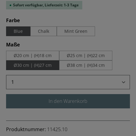
Sofort verfügbar, Lieferzeit: 1-3 Tage
auswählen
Farbe
Blue
Chalk
Mint Green
auswählen
Maße
Ø20 cm | (H)18 cm
Ø25 cm | (H)22 cm
Ø30 cm | (H)27 cm
Ø38 cm | (H)34 cm
Produkt Anzahl: Gib den gewünschten Wert 
In den Warenkorb
Produktnummer:
11425.10