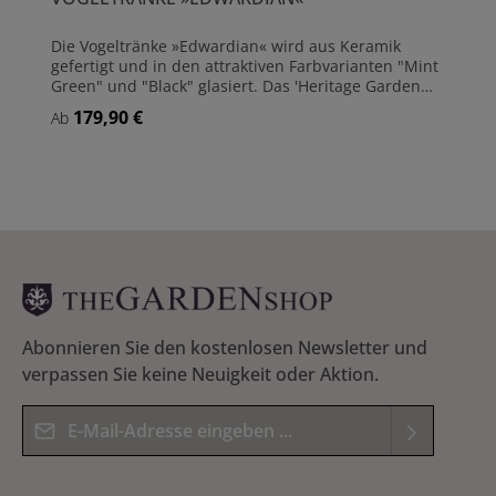
Die Vogeltränke »Edwardian« wird aus Keramik
gefertigt und in den attraktiven Farbvarianten "Mint
Green" und "Black" glasiert. Das 'Heritage Garden
Pottery' Emblem ziert den Sockel.Die glasierte
179,90 €
Regulärer Preis:
Ab
Keramik ist bis -5 Grad frostsicher, allerdings kann
die mit Wasser gefüllte Schale beim Durchfrieren
des Wassers zerstört werden. Wir empfehlen daher,
die Vogeltränke während der Wintermonate
einzulagern. Praktisch: Die Schale kann leicht vom
Sockel genommen werden, was die platzsparende
Einlagerung und die Reinigung erleichtert.
Vogeltränke aus glasierter Keramik Frostsicher bis -5
Grad Maße: Höhe 61 cm - Durchmesser (Schale) 44
cm Gewicht: Gesamt 10,0 kg
Abonnieren Sie den kostenlosen Newsletter und
verpassen Sie keine Neuigkeit oder Aktion.
E-Mail-Adresse*
Datenschutz