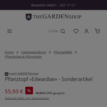
Bestellen 06821 - 207 17 17
Zum Hauptinhalt springen
Du hast 0 Produkt
Home
Gartengestaltung
Pflanzgefäße
Pflanzkübel & Pflanztöpfe
Bildergalerie überspringen
Pflanztopf »Edwardian« - Sonderartikel
Verkaufspreis:
%
55,93 €
79,90 €
(30% gespart)
Preise inkl. MwSt. zzgl. Versandkosten