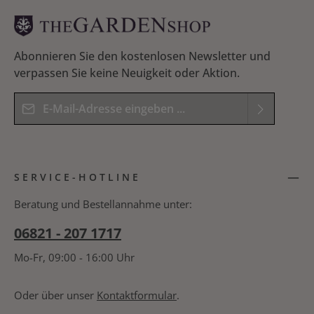
Abonnieren Sie den kostenlosen Newsletter und
verpassen Sie keine Neuigkeit oder Aktion.
E-Mail-Adresse*
Datenschutz
Die mit einem Stern (*) markierten Felder sind
Ich habe die
Datenschutzbestimmungen
zur
Pflichtfelder.
SERVICE-HOTLINE
Kenntnis genommen und die
AGB
gelesen und
Bitte geben Sie das Ergebnis der Gleichung in das
bin mit ihnen einverstanden.
*
nachfolgende Textfeld ein. *
Beratung und Bestellannahme unter:
06821 - 207 1717
Mo-Fr, 09:00 - 16:00 Uhr
Oder über unser
Kontaktformular
.