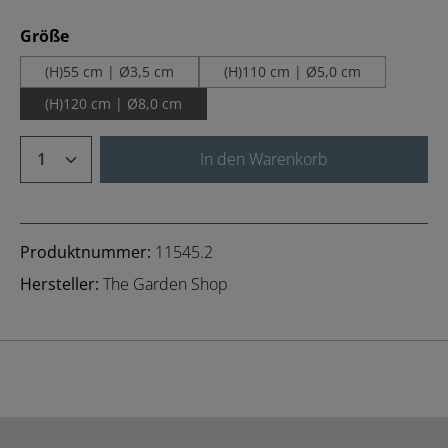
auswählen
Größe
(H)55 cm | Ø3,5 cm
(H)110 cm | Ø5,0 cm
(H)120 cm | Ø8,0 cm
Produkt Anzahl: Gib den gewünschten We
In den Warenkorb
Produktnummer:
11545.2
Hersteller:
The Garden Shop