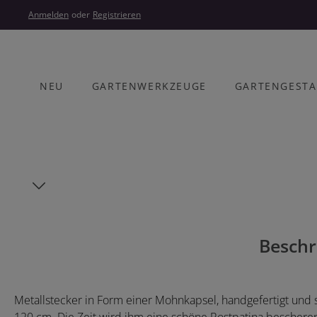
um Hauptinhalt springen
Zur Hauptnavigation springen
Anmelden
oder
Registrieren
NEU
GARTENWERKZEUGE
GARTENGEST
Bildergalerie überspringen
Beschr
Metallstecker in Form einer Mohnkapsel, handgefertigt und so