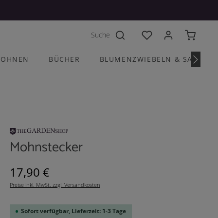
Du hast 0 Produkte a
OHNEN
BÜCHER
BLUMENZWIEBELN & SAATGU
Mohnstecker
Regulärer Preis:
17,90 €
Preise inkl. MwSt. zzgl. Versandkosten
Sofort verfügbar, Lieferzeit: 1-3 Tage