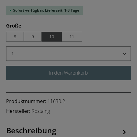
Sofort verfügbar, Lieferzeit: 1-3 Tage
auswählen
Größe
8
9
10
11
Produkt Anzahl: Gib den gewünschten Wert 
In den Warenkorb
Produktnummer:
11630.2
Hersteller:
Rostaing
Beschreibung